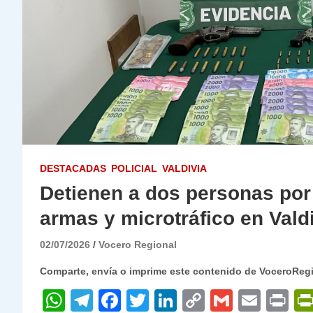
DESTACADAS
POLICIAL
VALDIVIA
Detienen a dos personas por 
armas y microtráfico en Vald
02/07/2026
Vocero Regional
Comparte, envía o imprime este contenido de VoceroReg
W
T
F
T
Li
C
G
E
P