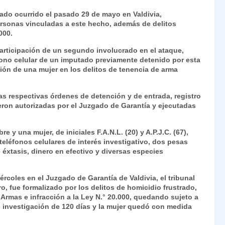
ri
o
rado ocurrido el pasado 29 de mayo en Valdivia,
nt
m
rsonas vinculadas a este hecho, además de delitos
000.
Fr
p
 participación de un segundo involucrado en el ataque,
ie
ar
éfono celular de un imputado previamente detenido por esta
n
tir
ción de una mujer en los delitos de tenencia de arma
dl
as respectivas órdenes de detención y de entrada, registro
y
ueron autorizadas por el Juzgado de Garantía y ejecutadas
 una mujer, de iniciales F.A.N.L. (20) y A.P.J.C. (67),
eléfonos celulares de interés investigativo, dos pesas
 éxtasis, dinero en efectivo y diversas especies
ércoles en el Juzgado de Garantía de Valdivia, el tribunal
o, fue formalizado por los delitos de homicidio frustrado,
e Armas e infracción a la Ley N.° 20.000, quedando sujeto a
e investigación de 120 días y la mujer quedó con medida