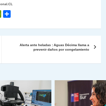
ional.CL
P
C
ri
o
nt
m
Fr
p
ie
ar
Alerta ante heladas : Aguas Décima llama a
n
tir
prevenir daños por congelamiento
dl
y