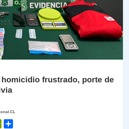
homicidio frustrado, porte de
ivia
ional.CL
P
C