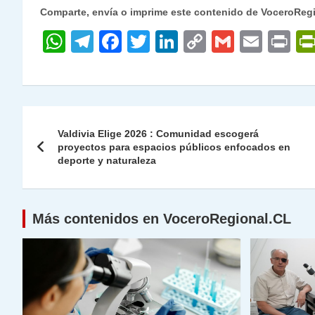
Comparte, envía o imprime este contenido de VoceroReg
W
T
F
T
Li
C
G
E
P
h
el
a
w
n
o
m
m
ri
at
e
c
itt
k
p
ai
ai
nt
s
gr
e
er
e
y
l
l
Navegación
A
a
b
dI
Li
Valdivia Elige 2026 : Comunidad escogerá
de
proyectos para espacios públicos enfocados en
p
m
o
n
n
deporte y naturaleza
p
o
k
entradas
k
Más contenidos en VoceroRegional.CL