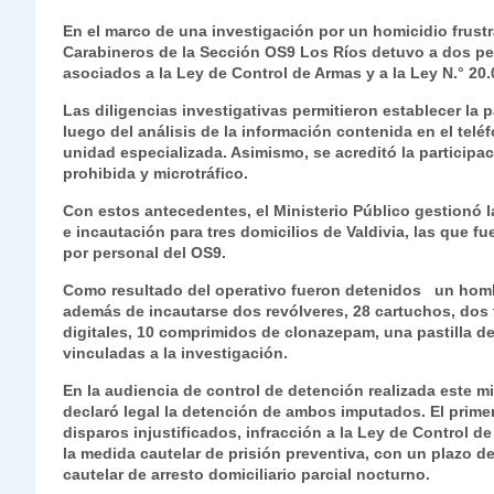
h
el
a
w
n
o
m
m
ri
En el marco de una investigación por un homicidio frust
at
e
c
itt
k
p
ai
ai
nt
Carabineros de la Sección OS9 Los Ríos detuvo a dos pe
asociados a la Ley de Control de Armas y a la Ley N.° 20.
s
gr
e
er
e
y
l
l
Las diligencias investigativas permitieron establecer la
A
a
b
dI
Li
luego del análisis de la información contenida en el tel
p
m
o
n
n
unidad especializada. Asimismo, se acreditó la participa
prohibida y microtráfico.
p
o
k
Con estos antecedentes, el Ministerio Público gestionó l
k
e incautación para tres domicilios de Valdivia, las que f
por personal del OS9.
Como resultado del operativo fueron detenidos un hombre y
además de incautarse dos revólveres, 28 cartuchos, dos t
digitales, 10 comprimidos de clonazepam, una pastilla de
vinculadas a la investigación.
En la audiencia de control de detención realizada este mi
declaró legal la detención de ambos imputados. El primer
disparos injustificados, infracción a la Ley de Control d
la medida cautelar de prisión preventiva, con un plazo d
cautelar de arresto domiciliario parcial nocturno.