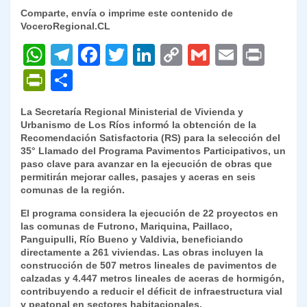
Comparte, envía o imprime este contenido de
VoceroRegional.CL
W
T
F
T
Li
C
G
E
P
h
el
a
w
n
o
m
m
ri
P
C
at
e
c
itt
k
p
ai
ai
nt
ri
o
La Secretaría Regional Ministerial de Vivienda y
s
gr
e
er
e
y
l
l
nt
m
Urbanismo de Los Ríos informó la obtención de la
A
a
b
dI
Li
Recomendación Satisfactoria (RS) para la selección del
Fr
p
35° Llamado del Programa Pavimentos Participativos, un
p
m
o
n
n
ie
ar
paso clave para avanzar en la ejecución de obras que
permitirán mejorar calles, pasajes y aceras en seis
p
o
k
n
tir
comunas de la región.
k
dl
El programa considera la ejecución de 22 proyectos en
las comunas de Futrono, Mariquina, Paillaco,
y
Panguipulli, Río Bueno y Valdivia, beneficiando
directamente a 261 viviendas. Las obras incluyen la
construcción de 507 metros lineales de pavimentos de
calzadas y 4.447 metros lineales de aceras de hormigón,
contribuyendo a reducir el déficit de infraestructura vial
y peatonal en sectores habitacionales.