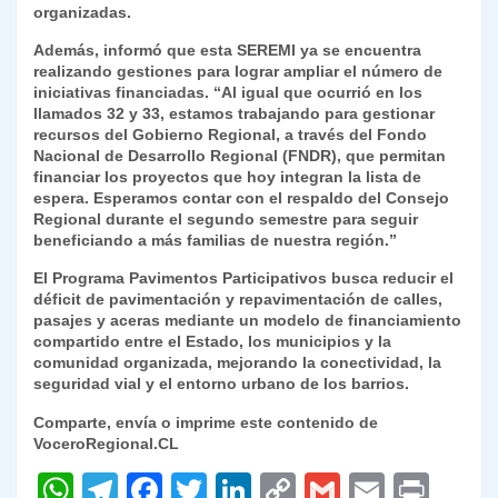
organizadas.
Además, informó que esta SEREMI ya se encuentra
realizando gestiones para lograr ampliar el número de
iniciativas financiadas. “Al igual que ocurrió en los
llamados 32 y 33, estamos trabajando para gestionar
recursos del Gobierno Regional, a través del Fondo
Nacional de Desarrollo Regional (FNDR), que permitan
financiar los proyectos que hoy integran la lista de
espera. Esperamos contar con el respaldo del Consejo
Regional durante el segundo semestre para seguir
beneficiando a más familias de nuestra región.”
El Programa Pavimentos Participativos busca reducir el
déficit de pavimentación y repavimentación de calles,
pasajes y aceras mediante un modelo de financiamiento
compartido entre el Estado, los municipios y la
comunidad organizada, mejorando la conectividad, la
seguridad vial y el entorno urbano de los barrios.
Comparte, envía o imprime este contenido de
VoceroRegional.CL
W
T
F
T
Li
C
G
E
P