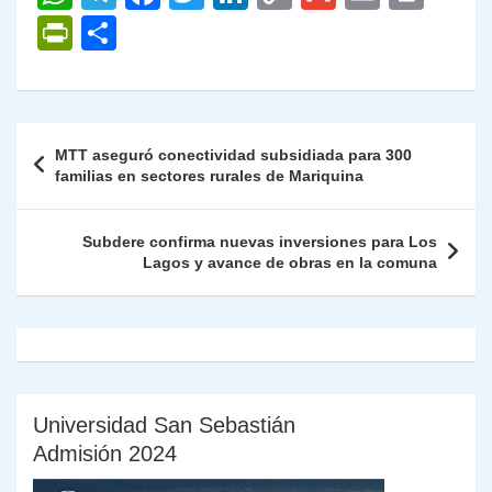
h
el
a
w
n
o
m
m
ri
P
C
at
e
c
itt
k
p
ai
ai
nt
ri
o
s
gr
e
er
e
y
l
l
nt
m
A
a
b
dI
Li
Fr
p
Navegación
MTT aseguró conectividad subsidiada para 300
p
m
o
n
n
ie
ar
de
familias en sectores rurales de Mariquina
p
o
k
n
tir
entradas
k
dl
Subdere confirma nuevas inversiones para Los
Lagos y avance de obras en la comuna
y
Universidad San Sebastián
Admisión 2024