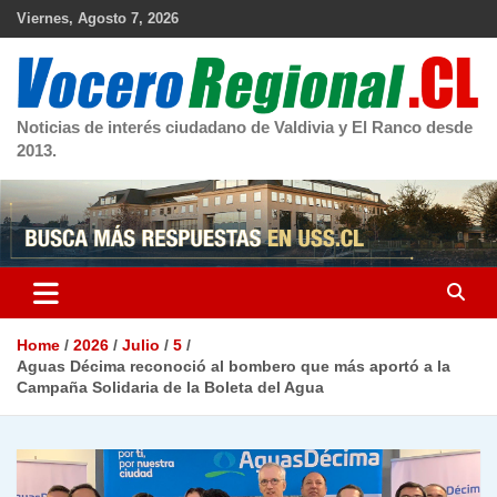
Skip
Viernes, Agosto 7, 2026
to
content
Noticias de interés ciudadano de Valdivia y El Ranco desde
2013.
Home
2026
Julio
5
Aguas Décima reconoció al bombero que más aportó a la
Campaña Solidaria de la Boleta del Agua