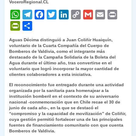
VoceroRegional.CL
W
T
F
T
Li
C
G
E
P
h
el
a
w
n
o
m
m
ri
P
C
at
e
c
itt
k
p
ai
ai
nt
ri
o
Aguas Décima distinguió a Juan Coliñir Huaiquín,
s
gr
e
er
e
y
l
l
nt
m
voluntario de la Cuarta Compañía del Cuerpo de
A
a
b
dI
Li
Bomberos de Valdivia, como el integrante más
Fr
p
destacado de la Campaña Solidaria de la Boleta del
p
m
o
n
n
ie
ar
Agua durante el último año, tras convertirse en el
voluntario que logró incorporar la mayor cantidad de
p
o
k
n
tir
clientes colaboradores a esta iniciativa.
k
dl
El reconocimiento fue entregado durante una actividad
organizada por la sanitaria para homenajear a la
y
institución bomberil en el contexto de su aniversario
nacional -conmemoración que en Chile recae el 30 de
junio de cada año-, en la que se destacó el
“compromiso y la capacidad de movilización” de Coliñir,
cuya gestión permitió fortalecer una de las principales
fuentes de financiamiento comunitario con que cuenta
Bomberos de Valdivia.