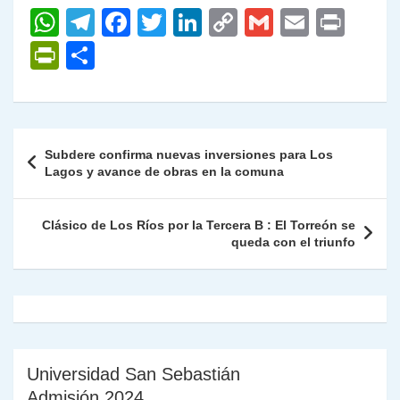
W
T
F
T
Li
C
G
E
P
h
el
a
w
n
o
m
m
ri
P
C
at
e
c
itt
k
p
ai
ai
nt
ri
o
s
gr
e
er
e
y
l
l
nt
m
A
a
b
dI
Li
Fr
p
Navegación
Subdere confirma nuevas inversiones para Los
p
m
o
n
n
ie
ar
de
Lagos y avance de obras en la comuna
p
o
k
n
tir
entradas
k
dl
Clásico de Los Ríos por la Tercera B : El Torreón se
queda con el triunfo
y
Universidad San Sebastián
Admisión 2024