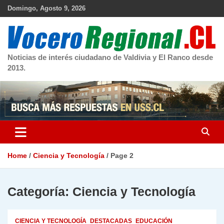
Skip
Domingo, Agosto 9, 2026
to
content
Noticias de interés ciudadano de Valdivia y El Ranco desde
2013.
Home
Ciencia y Tecnología
Page 2
Categoría:
Ciencia y Tecnología
CIENCIA Y TECNOLOGÍA
DESTACADAS
EDUCACIÓN