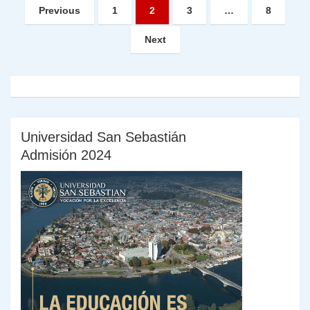
Paginación
Previous
1
2
3
…
8
de
Next
entradas
Universidad San Sebastián
Admisión 2024