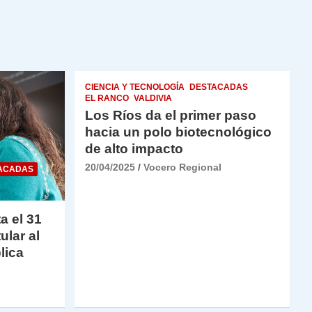
CIENCIA Y TECNOLOGÍA
DESTACADAS
EL RANCO
VALDIVIA
Los Ríos da el primer paso
hacia un polo biotecnológico
de alto impacto
20/04/2025
Vocero Regional
ACADAS
a el 31
ular al
lica