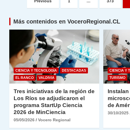
Previous
1
…
373
de
entradas
Más contenidos en VoceroRegional.CL
CIENCIA Y TECNOLOGÍA
DESTACADAS
CIENCIA Y 
EL RANCO
VALDIVIA
TURISMO
Tres iniciativas de la región de
Instalan
Los Ríos se adjudicaron el
microsc
programa StartUp Ciencia
de Amér
2026 de MinCiencia
30/10/2025
05/05/2026
Vocero Regional