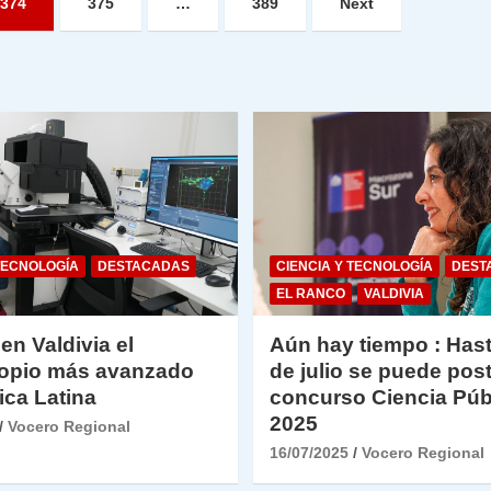
374
375
…
389
Next
TECNOLOGÍA
DESTACADAS
CIENCIA Y TECNOLOGÍA
DEST
EL RANCO
VALDIVIA
 en Valdivia el
Aún hay tiempo : Hast
opio más avanzado
de julio se puede post
ica Latina
concurso Ciencia Púb
2025
Vocero Regional
16/07/2025
Vocero Regional