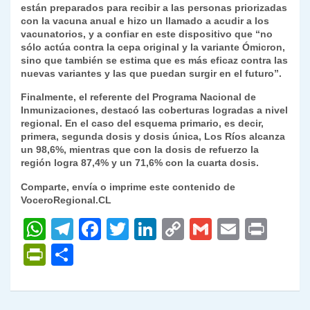
están preparados para recibir a las personas priorizadas
con la vacuna anual e hizo un llamado a acudir a los
vacunatorios, y a confiar en este dispositivo que “no
sólo actúa contra la cepa original y la variante Ómicron,
sino que también se estima que es más eficaz contra las
nuevas variantes y las que puedan surgir en el futuro”.
Finalmente, el referente del Programa Nacional de
Inmunizaciones, destacó las coberturas logradas a nivel
regional. En el caso del esquema primario, es decir,
primera, segunda dosis y dosis única, Los Ríos alcanza
un 98,6%, mientras que con la dosis de refuerzo la
región logra 87,4% y un 71,6% con la cuarta dosis.
Comparte, envía o imprime este contenido de
VoceroRegional.CL
W
T
F
T
Li
C
G
E
P
h
el
a
w
n
o
m
m
ri
P
C
at
e
c
itt
k
p
ai
ai
nt
ri
o
s
gr
e
er
e
y
l
l
nt
m