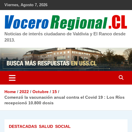
Skip
Viernes, Agosto 7, 2026
to
content
Noticias de interés ciudadano de Valdivia y El Ranco desde
2013.
Home
2022
Octubre
15
Comenzó la vacunación anual contra el Covid 19 : Los Ríos
recepcionó 10.800 dosis
DESTACADAS
SALUD
SOCIAL