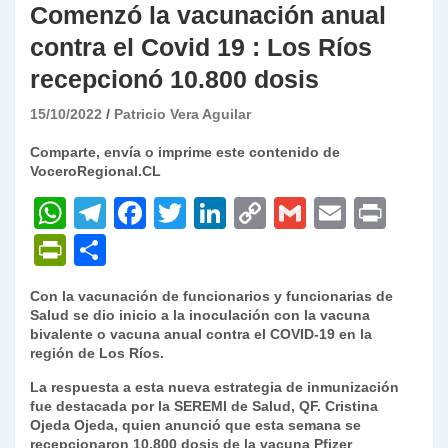
Comenzó la vacunación anual
contra el Covid 19 : Los Ríos
recepcionó 10.800 dosis
15/10/2022
Patricio Vera Aguilar
Comparte, envía o imprime este contenido de
VoceroRegional.CL
W
T
F
T
Li
C
G
E
P
h
el
a
w
n
o
m
m
ri
P
C
at
e
c
itt
k
p
ai
ai
nt
ri
o
Con la vacunación de funcionarios y funcionarias de
s
gr
e
er
e
y
l
l
nt
m
Salud se dio inicio a la inoculación con la vacuna
A
a
b
dI
Li
bivalente o vacuna anual contra el COVID-19 en la
Fr
p
región de Los Ríos.
p
m
o
n
n
ie
ar
La respuesta a esta nueva estrategia de inmunización
p
o
k
n
tir
fue destacada por la SEREMI de Salud, QF. Cristina
Ojeda Ojeda, quien anunció que esta semana se
k
dl
recepcionaron 10.800 dosis de la vacuna Pfizer