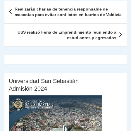
A
a
b
dI
Li
Fr
p
Navegación
Realizarán charlas de tenencia responsable de
p
m
o
n
n
ie
ar
de
mascotas para evitar conflictos en barrios de Valdivia
p
o
k
n
tir
entradas
k
dl
USS realizó Feria de Emprendimiento reuniendo a
estudiantes y egresados
y
Universidad San Sebastián
Admisión 2024