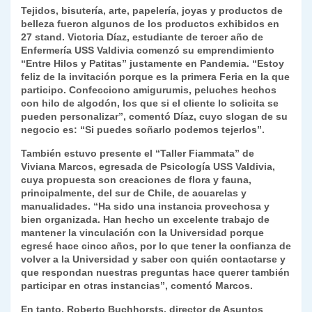
Tejidos, bisutería, arte, papelería, joyas y productos de
y
belleza fueron algunos de los productos exhibidos en
27 stand. Victoria Díaz, estudiante de tercer año de
Enfermería USS Valdivia comenzó su emprendimiento
“Entre Hilos y Patitas” justamente en Pandemia. “Estoy
feliz de la invitación porque es la primera Feria en la que
participo. Confecciono amigurumis, peluches hechos
con hilo de algodón, los que si el cliente lo solicita se
pueden personalizar”, comentó Díaz, cuyo slogan de su
negocio es: “Si puedes soñarlo podemos tejerlos”.
También estuvo presente el “Taller Fiammata” de
Viviana Marcos, egresada de Psicología USS Valdivia,
cuya propuesta son creaciones de flora y fauna,
principalmente, del sur de Chile, de acuarelas y
manualidades. “Ha sido una instancia provechosa y
bien organizada. Han hecho un excelente trabajo de
mantener la vinculación con la Universidad porque
egresé hace cinco años, por lo que tener la confianza de
volver a la Universidad y saber con quién contactarse y
que respondan nuestras preguntas hace querer también
participar en otras instancias”, comentó Marcos.
En tanto, Roberto Buchhorsts, director de Asuntos