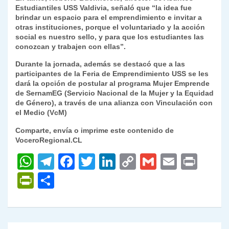
Estudiantiles USS Valdivia, señaló que “la idea fue
brindar un espacio para el emprendimiento e invitar a
otras instituciones, porque el voluntariado y la acción
social es nuestro sello, y para que los estudiantes las
conozcan y trabajen con ellas”.
Durante la jornada, además se destacó que a las
participantes de la Feria de Emprendimiento USS se les
dará la opción de postular al programa Mujer Emprende
de SernamEG (Servicio Nacional de la Mujer y la Equidad
de Género), a través de una alianza con Vinculación con
el Medio (VcM)
Comparte, envía o imprime este contenido de
VoceroRegional.CL
W
T
F
T
Li
C
G
E
P
h
el
a
w
n
o
m
m
ri
P
C
at
e
c
itt
k
p
ai
ai
nt
ri
o
s
gr
e
er
e
y
l
l
nt
m
A
a
b
dI
Li