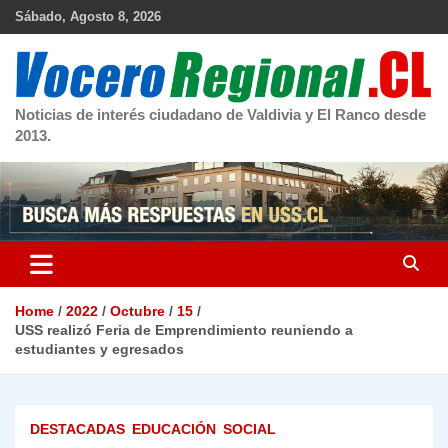
Skip
Sábado, Agosto 8, 2026
to
content
Noticias de interés ciudadano de Valdivia y El Ranco desde
2013.
Home
2022
Octubre
15
USS realizó Feria de Emprendimiento reuniendo a
estudiantes y egresados
DESTACADAS
EDUCACIÓN
SOCIAL