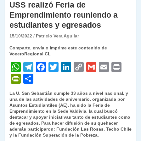
USS realizó Feria de
Emprendimiento reuniendo a
estudiantes y egresados
15/10/2022
Patricio Vera Aguilar
Comparte, envía o imprime este contenido de
VoceroRegional.CL
W
T
F
T
Li
C
G
E
P
h
el
a
w
n
o
m
m
ri
P
C
at
e
c
itt
k
p
ai
ai
nt
ri
o
La U. San Sebastián cumple 33 años a nivel nacional, y
s
gr
e
er
e
y
l
l
nt
m
una de las actividades de aniversario, organizada por
A
a
b
dI
Li
Asuntos Estudiantiles (AE), ha sido la Feria de
Fr
p
Emprendimiento en la Sede Valdivia, la cual buscó
p
m
o
n
n
ie
ar
destacar y apoyar iniciativas tanto de estudiantes como
de egresados. Para hacer difusión de su quehacer,
p
o
k
n
tir
además participaron: Fundación Las Rosas, Techo Chile
k
y la Fundación Superación de la Pobreza.
dl