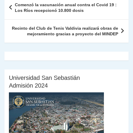
Fr
p
Navegación
Comenzó la vacunación anual contra el Covid 19 :
p
m
o
n
n
ie
ar
de
Los Ríos recepcionó 10.800 dosis
p
o
k
n
tir
entradas
k
dl
Recinto del Club de Tenis Valdivia realizará obras de
mejoramiento gracias a proyecto del MINDEP
y
Universidad San Sebastián
Admisión 2024