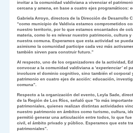
invitar a la comunidad valdiviana a vivenciar el patrimon
s
gr
e
er
e
y
l
l
cercana y amena, en base a cuatro ejes programáticos: edu
A
a
b
dI
Li
Gabriela Arroyo, directora de la Dirección de Desarrollo 
p
m
o
n
n
“como municipio de Valdivia estamos comprometidos con l
nuestro territorio, por lo que estamos encantados de col
p
o
k
materia, como lo es relevar nuestro patrimonio, cultura 
nuestra comuna. Esperamos que esta actividad se pueda re
k
asimismo la comunidad participe cada vez más activament
también sirven para construir futuro.”
Al respecto, uno de los organizadores de la actividad, E
convocar a la comunidad valdiviana a ‘
experienciar’
el p
involucre el dominio cognitivo, sino también el corporal
patrimonio en cuatro ejes de acción: educación, investi
comuna”.
Respecto a la organización del evento, Leyla Sade, direc
de la Región de Los Ríos, señaló que “lo más importante 
patrimoniales, quienes realizan distintas actividades vi
nuestro patrimonio en ámbitos como turismo, cultura, ident
permitió generar una articulación entre todos, lo que fu
civil, el ámbito privado y público. Esperamos que este 
patrimoniales”.