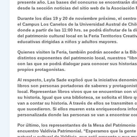
presente año. Las bases del concurso se encontrarán di
desde la sección noticias del sitio web de la Asociación 
Durante los días 19 y 20 de noviembre próximo, el centro 
el Campus Los Canelos de la Universidad Austral de Chi
donde a partir de las 11:00 hrs. se podrá disfrutar de l
del patrimonio cultural local en la Feria Territorios Creat
educativas dirigidas a niños y adultos mayores.
Quienes visiten la Feria, también podrán acceder a la Bi
distintos exponentes del patrimonio local, nuestros “li
con las que se podrá dialogar para conocer sus historia
propios protagonistas.
Al respecto, Leyla Sade explicó que la iniciativa deno
libros son personas portadoras de saberes y protagonista
local. Representan libros vivos que se encuentran con vi
su historia. Igual que una biblioteca, se solicita el libr
van a contar su historia. A través de ellos se transmite
que sucedieron. Si ellos mueren esta enriquecedora infor
personalizada donde las personas se van a encontrar con
Por último, los representantes de la Mesa del Patrimonio 
encuentro Valdivia Patrimonial. “Esperamos que la gente 
natural y cultural de Valdivia, que está presente y qu