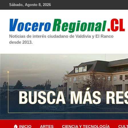
Skip
Sábado, Agosto 8, 2026
to
content
Noticias de interés ciudadano de Valdivia y El Ranco
desde 2013.
🏠 INICIO
ARTES
CIENCIA Y TECNOLOGÍA
CUL