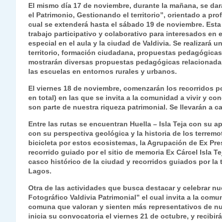
El mismo día 17 de noviembre, durante la mañana, se dar
el Patrimonio, Gestionando el territorio”, orientado a pr
cual se extenderá hasta el sábado 19 de noviembre. Est
trabajo participativo y colaborativo para interesados en e
especial en el aula y la ciudad de Valdivia. Se realizará 
territorio, formación ciudadana, propuestas pedagógicas 
mostrarán diversas propuestas pedagógicas relacionadas 
las escuelas en entornos rurales y urbanos.
El viernes 18 de noviembre, comenzarán los recorridos po
en total) en las que se invita a la comunidad a vivir y co
son parte de nuestra riqueza patrimonial. Se llevarán a 
Entre las rutas se encuentran Huella – Isla Teja con su ap
con su perspectiva geológica y la historia de los terre
bicicleta por estos ecosistemas, la Agrupación de Ex Pre
recorrido guiado por el sitio de memoria Ex Cárcel Isla Te
casco histórico de la ciudad y recorridos guiados por la
Lagos.
Otra de las actividades que busca destacar y celebrar nue
Fotográfico Valdivia Patrimonial” el cual invita a la com
comuna que valoran y sienten más representativos de nue
inicia su convocatoria el viernes 21 de octubre, y recibir