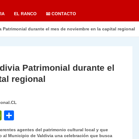
IA
EL RANCO
📧 CONTACTO
a Patrimonial durante el mes de noviembre en la capital regional
divia Patrimonial durante el
al regional
ional.CL
P
C
ri
o
ferentes agentes del patrimonio cultural local y que
nt
m
o al Municipio de Valdivia una celebración que busca