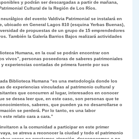
sponibles y podrán ser descargadas a partir de mañana,
Patrimonial Cultural de la Región de Los Ríos.
neurálgico del evento Valdivia Patrimonial se instalará en
le, ubicado en General Lagos 810 (esquina Yerbas Buenas),
a diversidad de propuestas de un grupo de 15 emprendedores
ivos. También la Galería Barrios Bajos realizará actividades
blioteca Humana, en la cual se podrán encontrar con
bros vivos”, personas poseedoras de saberes patrimoniales
s y experiencias contadas de primera fuente por sus
minada Biblioteca Humana “es una metodología donde los
s de experiencias vinculadas al patrimonio cultural y
sitantes que concurren al lugar, interesados en conocer
o que se desea leer que, en este caso, son personas que te
n conocimientos, saberes, que pueden ya no desarrollarse o
mación se perderá. Por lo tanto, es una labor
 este relato cara a cara.”
invitaron a la comunidad a participar en este primer
vaya, se atreva a reconocer la ciudad y todo el patrimonio
e muchas veces no prestamos atención, desconocemos o no