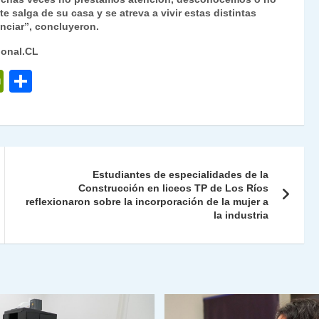
e salga de su casa y se atreva a vivir estas distintas
enciar”, concluyeron.
ional.CL
P
C
ri
o
nt
m
Fr
p
ie
ar
Estudiantes de especialidades de la
n
tir
Construcción en liceos TP de Los Ríos
reflexionaron sobre la incorporación de la mujer a
dl
la industria
y