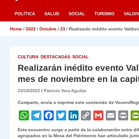
POLÍTICA
SALUD
SOCIAL
TURISMO
VALDIV
Home
2022
Octubre
23
Realizarán inédito evento Valdivi
CULTURA
DESTACADAS
SOCIAL
Realizarán inédito evento Val
mes de noviembre en la capit
23/10/2022
Patricio Vera Aguilar
Comparte, envía o imprime este contenido de VoceroReg
W
T
F
T
Li
C
G
E
P
h
el
a
w
n
o
m
m
ri
Este encuentro surge a partir de la colaboración entre di
at
e
c
itt
k
p
ai
ai
nt
agrupados en la Mesa del Patrimonio han articulado junt