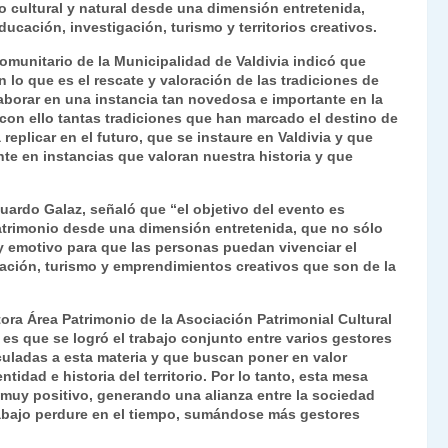
io cultural y natural desde una dimensión entretenida,
Fr
p
cación, investigación, turismo y territorios creativos.
ie
ar
Comunitario de la Municipalidad de Valdivia indicó que
n
tir
o que es el rescate y valoración de las tradiciones de
aborar en una instancia tan novedosa e importante en la
dl
y con ello tantas tradiciones que han marcado el destino de
plicar en el futuro, que se instaure en Valdivia y que
y
e en instancias que valoran nuestra historia y que
duardo Galaz, señaló que “el objetivo del evento es
atrimonio desde una dimensión entretenida, que no sólo
 y emotivo para que las personas puedan vivenciar el
gación, turismo y emprendimientos creativos que son de la
tora Área Patrimonio de la Asociación Patrimonial Cultural
es que se logró el trabajo conjunto entre varios gestores
nculadas a esta materia y que buscan poner en valor
idad e historia del territorio. Por lo tanto, esta mesa
e muy positivo, generando una alianza entre la sociedad
trabajo perdure en el tiempo, sumándose más gestores