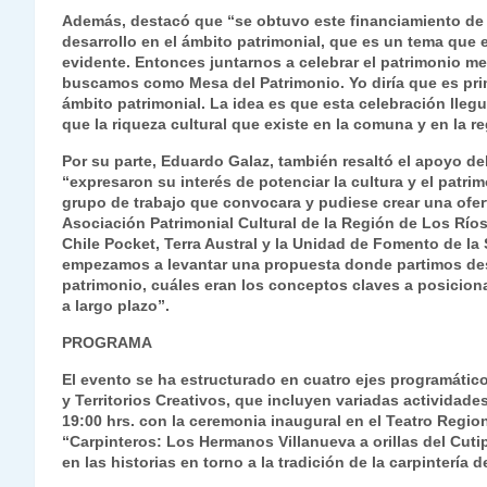
Además, destacó que “se obtuvo este financiamiento de l
desarrollo en el ámbito patrimonial, que es un tema que
evidente. Entonces juntarnos a celebrar el patrimonio me
buscamos como Mesa del Patrimonio. Yo diría que es prime
ámbito patrimonial. La idea es que esta celebración lleg
que la riqueza cultural que existe en la comuna y en la r
Por su parte, Eduardo Galaz, también resaltó el apoyo del
“expresaron su interés de potenciar la cultura y el patrim
grupo de trabajo que convocara y pudiese crear una ofer
Asociación Patrimonial Cultural de la Región de Los Ríos
Chile Pocket, Terra Austral y la Unidad de Fomento de la 
empezamos a levantar una propuesta donde partimos de
patrimonio, cuáles eran los conceptos claves a posiciona
a largo plazo”.
PROGRAMA
El evento se ha estructurado en cuatro ejes programático
y Territorios Creativos, que incluyen variadas actividade
19:00 hrs. con la ceremonia inaugural en el Teatro Region
“Carpinteros: Los Hermanos Villanueva a orillas del Cut
en las historias en torno a la tradición de la carpintería de