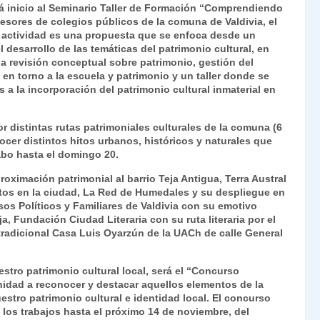
á inicio al Seminario Taller de Formación “Comprendiendo
ofesores de colegios públicos de la comuna de Valdivia, el
a actividad es una propuesta que se enfoca desde un
l desarrollo de las temáticas del patrimonio cultural, en
una revisión conceptual sobre patrimonio, gestión del
en torno a la escuela y patrimonio y un taller donde se
a la incorporación del patrimonio cultural inmaterial en
r distintas rutas patrimoniales culturales de la comuna (6
nocer distintos hitos urbanos, históricos y naturales que
cabo hasta el domingo 20.
roximación patrimonial al barrio Teja Antigua, Terra Austral
motos en la ciudad, La Red de Humedales y su despliegue en
sos Políticos y Familiares de Valdivia con su emotivo
ja, Fundación Ciudad Literaria con su ruta literaria por el
 tradicional Casa Luis Oyarzún de la UACh de calle General
stro patrimonio cultural local, será el “Concurso
unidad a reconocer y destacar aquellos elementos de la
stro patrimonio cultural e identidad local. El concurso
á los trabajos hasta el próximo 14 de noviembre, del