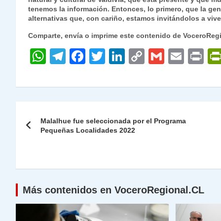
tenemos la información. Entonces, lo primero, que la gent
alternativas que, con cariño, estamos invitándolos a viv
Comparte, envía o imprime este contenido de VoceroReg
W
T
F
T
Li
C
G
E
P
h
el
a
w
n
o
m
m
ri
at
e
c
itt
k
p
ai
ai
nt
s
gr
e
er
e
y
l
l
Navegación
A
a
b
dI
Li
Malalhue fue seleccionada por el Programa
de
Pequeñas Localidades 2022
p
m
o
n
n
p
o
k
entradas
k
Más contenidos en VoceroRegional.CL