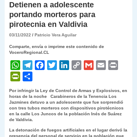
Detienen a adolescente
portando morteros para
pirotecnia en Valdivia
03/11/2022
Patricio Vera Aguilar
Comparte, envía o imprime este contenido de
VoceroRegional.CL
W
T
F
T
Li
C
G
E
P
h
el
a
w
n
o
m
m
ri
P
C
at
e
c
itt
k
p
ai
ai
nt
ri
o
Por infringir la Ley de Control de Armas y Explosivos, en
s
gr
e
er
e
y
l
l
nt
m
horas de la noche Carabineros de la Tenencia Los
A
a
b
dI
Li
Jazmines detuvo a un adolescente que fue sorprendió
Fr
p
con tres tubos morteros con dispositivos pirotécnicos
p
m
o
n
n
ie
ar
en la calle Los Juncos de la población Inés de Suárez
de Valdivia.
p
o
k
n
tir
La detonación de fuegos artificiales en el lugar derivó la
k
dl
presencia del personal de servicio en la población que