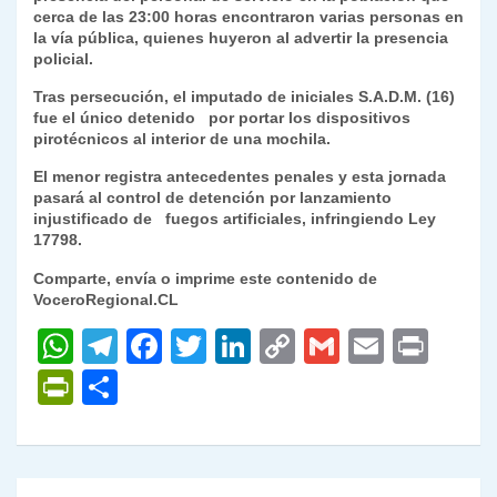
cerca de las 23:00 horas encontraron varias personas en
y
la vía pública, quienes huyeron al advertir la presencia
policial.
Tras persecución, el imputado de iniciales S.A.D.M. (16)
fue el único detenido por portar los dispositivos
pirotécnicos al interior de una mochila.
El menor registra antecedentes penales y esta jornada
pasará al control de detención por lanzamiento
injustificado de fuegos artificiales, infringiendo Ley
17798.
Comparte, envía o imprime este contenido de
VoceroRegional.CL
W
T
F
T
Li
C
G
E
P
h
el
a
w
n
o
m
m
ri
P
C
at
e
c
itt
k
p
ai
ai
nt
ri
o
s
gr
e
er
e
y
l
l
nt
m
A
a
b
dI
Li
Fr
p
Navegación