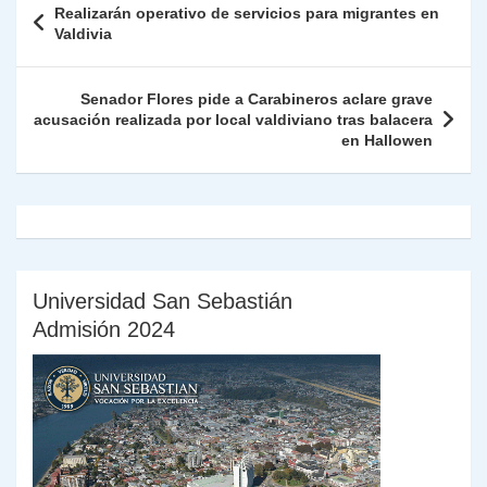
Realizarán operativo de servicios para migrantes en
p
m
o
n
n
ie
ar
de
Valdivia
p
o
k
n
tir
entradas
k
dl
Senador Flores pide a Carabineros aclare grave
acusación realizada por local valdiviano tras balacera
y
en Hallowen
Universidad San Sebastián
Admisión 2024