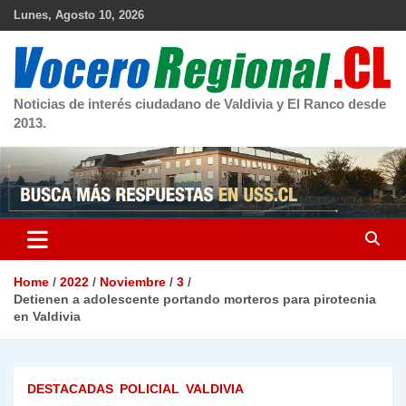
Skip
Lunes, Agosto 10, 2026
to
content
Noticias de interés ciudadano de Valdivia y El Ranco desde
2013.
Home
2022
Noviembre
3
Detienen a adolescente portando morteros para pirotecnia
en Valdivia
DESTACADAS
POLICIAL
VALDIVIA