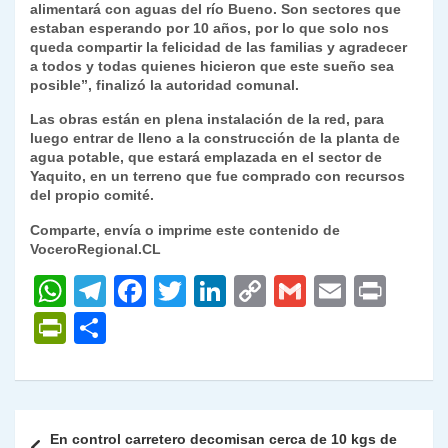
alimentará con aguas del río Bueno. Son sectores que
estaban esperando por 10 años, por lo que solo nos
queda compartir la felicidad de las familias y agradecer
a todos y todas quienes hicieron que este sueño sea
posible”, finalizó la autoridad comunal.
Las obras están en plena instalación de la red, para
luego entrar de lleno a la construcción de la planta de
agua potable, que estará emplazada en el sector de
Yaquito, en un terreno que fue comprado con recursos
del propio comité.
Comparte, envía o imprime este contenido de
VoceroRegional.CL
W
T
F
T
Li
C
G
E
P
h
el
a
w
n
o
m
m
ri
P
C
at
e
c
itt
k
p
ai
ai
nt
ri
o
s
gr
e
er
e
y
l
l
nt
m
A
a
b
dI
Li
Fr
p
Navegación
En control carretero decomisan cerca de 10 kgs de