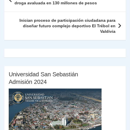
p
m
o
n
n
ie
ar
de
droga avaluada en 130 millones de pesos
p
o
k
n
tir
entradas
k
dl
Inician proceso de participación ciudadana para
diseñar futuro complejo deportivo El Trébol en
y
Valdivia
Universidad San Sebastián
Admisión 2024