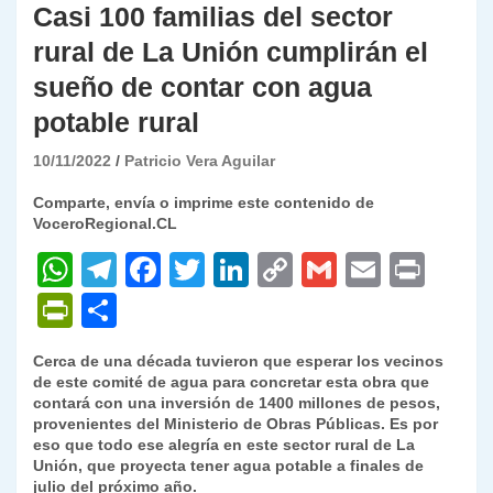
Casi 100 familias del sector
rural de La Unión cumplirán el
sueño de contar con agua
potable rural
10/11/2022
Patricio Vera Aguilar
Comparte, envía o imprime este contenido de
VoceroRegional.CL
W
T
F
T
Li
C
G
E
P
h
el
a
w
n
o
m
m
ri
P
C
at
e
c
itt
k
p
ai
ai
nt
ri
o
Cerca de una década tuvieron que esperar los vecinos
s
gr
e
er
e
y
l
l
nt
m
de este comité de agua para concretar esta obra que
A
a
b
dI
Li
contará con una inversión de 1400 millones de pesos,
Fr
p
provenientes del Ministerio de Obras Públicas. Es por
p
m
o
n
n
ie
ar
eso que todo ese alegría en este sector rural de La
Unión, que proyecta tener agua potable a finales de
p
o
k
n
tir
julio del próximo año.