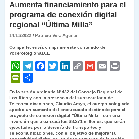
Aumenta financiamiento para el
programa de conexión digital
regional “Última Milla”
14/11/2022
Patricio Vera Aguilar
Comparte, envía o imprime este contenido de
VoceroRegional.CL
W
T
F
T
Li
C
G
E
P
h
el
a
w
n
o
m
m
ri
P
C
at
e
c
itt
k
p
ai
ai
nt
ri
o
En la sesión ordinaria N°432 del Consejo Regional de
s
gr
e
er
e
y
l
l
nt
m
Los Ríos y con la presencia del subsecretario de
A
a
b
dI
Li
Telecomunicaciones, Claudio Araya, el cuerpo colegiado
Fr
p
aprobó un aumento del presupuesto destinado para el
p
m
o
n
n
ie
ar
proyecto de conexión digital “Última Milla”, con una
inversión que alcanzará los $8.271 millones, que serán
p
o
k
n
tir
ejecutados por la Seremía de Transportes y
k
Telecomunicaciones, con el objetivo de mejorar la
dl