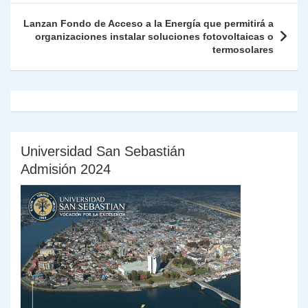
n
tir
entradas
k
dl
Lanzan Fondo de Acceso a la Energía que permitirá a
organizaciones instalar soluciones fotovoltaicas o
y
termosolares
Universidad San Sebastián
Admisión 2024