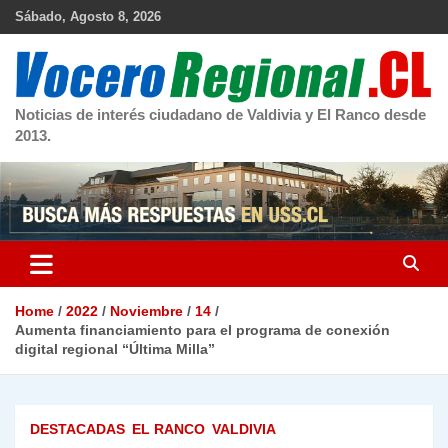
Skip
Sábado, Agosto 8, 2026
to
content
Noticias de interés ciudadano de Valdivia y El Ranco desde
2013.
Home
2022
Noviembre
14
Aumenta financiamiento para el programa de conexión
digital regional “Última Milla”
DESTACADAS
EL RANCO
VALDIVIA