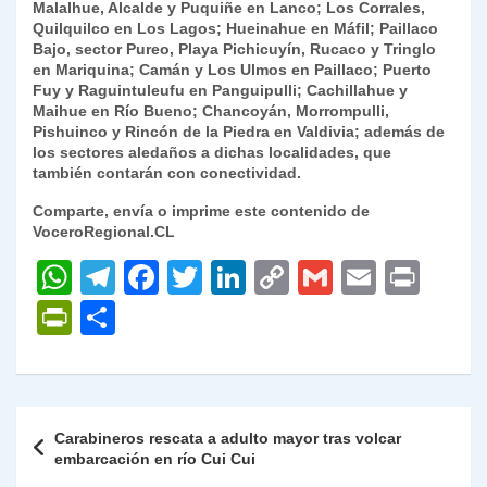
Malalhue, Alcalde y Puquiñe en Lanco; Los Corrales,
Quilquilco en Los Lagos; Hueinahue en Máfil; Paillaco
Bajo, sector Pureo, Playa Pichicuyín, Rucaco y Tringlo
en Mariquina; Camán y Los Ulmos en Paillaco; Puerto
Fuy y Raguintuleufu en Panguipulli; Cachillahue y
Maihue en Río Bueno; Chancoyán, Morrompulli,
Pishuinco y Rincón de la Piedra en Valdivia; además de
los sectores aledaños a dichas localidades, que
también contarán con conectividad.
Comparte, envía o imprime este contenido de
VoceroRegional.CL
W
T
F
T
Li
C
G
E
P
h
el
a
w
n
o
m
m
ri
P
C
at
e
c
itt
k
p
ai
ai
nt
ri
o
s
gr
e
er
e
y
l
l
nt
m
A
a
b
dI
Li
Fr
p
Navegación
Carabineros rescata a adulto mayor tras volcar
p
m
o
n
n
ie
ar
de
embarcación en río Cui Cui
p
o
k