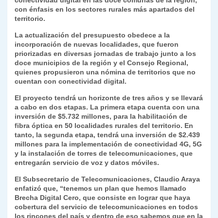
conectividad digital en las doce comunas de la región,
y
con énfasis en los sectores rurales más apartados del
territorio.
La actualización del presupuesto obedece a la
incorporación de nuevas localidades, que fueron
priorizadas en diversas jornadas de trabajo junto a los
doce municipios de la región y el Consejo Regional,
quienes propusieron una nómina de territorios que no
cuentan con conectividad digital.
El proyecto tendrá un horizonte de tres años y se llevará
a cabo en dos etapas. La primera etapa cuenta con una
inversión de $5.732 millones, para la habilitación de
fibra óptica en 50 localidades rurales del territorio. En
tanto, la segunda etapa, tendrá una inversión de $2.439
millones para la implementación de conectividad 4G, 5G
y la instalación de torres de telecomunicaciones, que
entregarán servicio de voz y datos móviles.
El Subsecretario de Telecomunicaciones, Claudio Araya
enfatizó que, “tenemos un plan que hemos llamado
Brecha Digital Cero, que consiste en lograr que haya
cobertura del servicio de telecomunicaciones en todos
los rincones del país y dentro de eso sabemos que en la