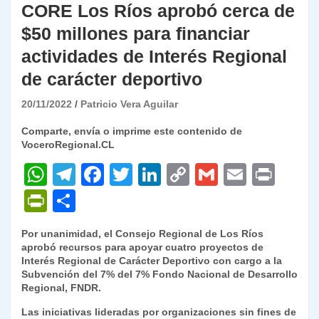
CORE Los Ríos aprobó cerca de
$50 millones para financiar
actividades de Interés Regional
de carácter deportivo
20/11/2022
Patricio Vera Aguilar
Comparte, envía o imprime este contenido de
VoceroRegional.CL
W
T
F
T
Li
C
G
E
P
h
el
a
w
n
o
m
m
ri
P
C
at
e
c
itt
k
p
ai
ai
nt
ri
o
Por unanimidad, el Consejo Regional de Los Ríos
s
gr
e
er
e
y
l
l
nt
m
aprobó recursos para apoyar cuatro proyectos de
A
a
b
dI
Li
Interés Regional de Carácter Deportivo con cargo a la
Fr
p
Subvención del 7% del 7% Fondo Nacional de Desarrollo
p
m
o
n
n
ie
ar
Regional, FNDR.
p
o
k
n
tir
Las iniciativas lideradas por organizaciones sin fines de