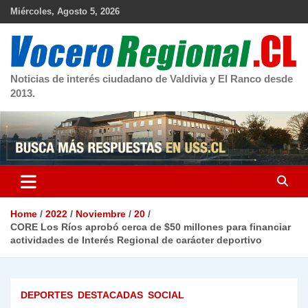
Skip
Miércoles, Agosto 5, 2026
to
content
Noticias de interés ciudadano de Valdivia y El Ranco desde
2013.
Home
2022
Noviembre
20
CORE Los Ríos aprobó cerca de $50 millones para financiar
actividades de Interés Regional de carácter deportivo
DEPORTES
DESTACADAS
SOCIAL