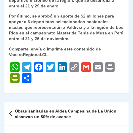
deportivo histórico de la región, que se desarrollará
entre el 21 y 29 de enero.
Por último, se aprobó un aporte de $2 millones para
apoyar a 6 deportistas seleccionados nacionales
master, que representarán a Valdivia y a la región de Los
Ríos en el campeonato Master de Tenis de Mesa en Perú
entre el 21 y 26 de noviembre.
Comparte, envía o imprime este contenido de
VoceroRegional.CL
W
T
F
T
Li
C
G
E
P
h
el
a
w
n
o
m
m
ri
P
C
at
e
c
itt
k
p
ai
ai
nt
ri
o
s
gr
e
er
e
y
l
l
nt
m
A
a
b
dI
Li
Fr
p
Navegación
Obras sanitarias en Aldea Campesina de La Union
p
m
o
n
n
ie
ar
de
alcanzan un 80% de avance
p
o
k
n
tir
entradas