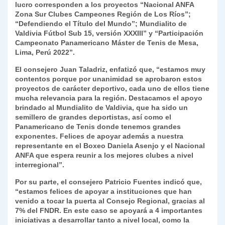
lucro corresponden a los proyectos “Nacional ANFA
k
dl
Zona Sur Clubes Campeones Región de Los Ríos”;
“Defendiendo el Título del Mundo”; Mundialito de
y
Valdivia Fútbol Sub 15, versión XXXIII” y “Participación
Campeonato Panamericano Máster de Tenis de Mesa,
Lima, Perú 2022”.
El consejero Juan Taladriz, enfatizó que, “estamos muy
contentos porque por unanimidad se aprobaron estos
proyectos de carácter deportivo, cada uno de ellos tiene
mucha relevancia para la región. Destacamos el apoyo
brindado al Mundialito de Valdivia, que ha sido un
semillero de grandes deportistas, así como el
Panamericano de Tenis donde tenemos grandes
exponentes. Felices de apoyar además a nuestra
representante en el Boxeo Daniela Asenjo y el Nacional
ANFA que espera reunir a los mejores clubes a nivel
interregional”.
Por su parte, el consejero Patricio Fuentes indicó que,
“estamos felices de apoyar a instituciones que han
venido a tocar la puerta al Consejo Regional, gracias al
7% del FNDR. En este caso se apoyará a 4 importantes
iniciativas a desarrollar tanto a nivel local, como la