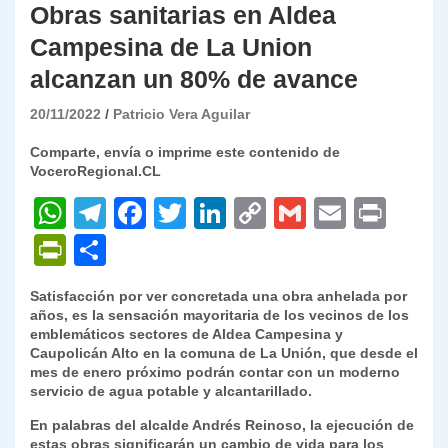
Obras sanitarias en Aldea
Campesina de La Union
alcanzan un 80% de avance
20/11/2022
Patricio Vera Aguilar
Comparte, envía o imprime este contenido de
VoceroRegional.CL
W
T
F
T
Li
C
G
E
P
h
el
a
w
n
o
m
m
ri
P
C
at
e
c
itt
k
p
ai
ai
nt
ri
o
Satisfacción por ver concretada una obra anhelada por
s
gr
e
er
e
y
l
l
nt
m
años, es la sensación mayoritaria de los vecinos de los
A
a
b
dI
Li
emblemáticos sectores de Aldea Campesina y
Fr
p
Caupolicán Alto en la comuna de La Unión, que desde el
p
m
o
n
n
ie
ar
mes de enero próximo podrán contar con un moderno
servicio de agua potable y alcantarillado.
p
o
k
n
tir
En palabras del alcalde Andrés Reinoso, la ejecución de
k
dl
estas obras significarán un cambio de vida para los