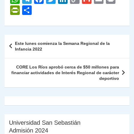
h
el
a
w
n
o
m
m
ri
P
C
at
e
c
itt
k
p
ai
ai
nt
ri
o
s
gr
e
er
e
y
l
l
nt
m
A
a
b
dI
Li
Fr
p
Navegación
Este lunes comienza la Semana Regional de la
p
m
o
n
n
ie
ar
de
Infancia 2022
p
o
k
n
tir
entradas
k
dl
CORE Los Ríos aprobó cerca de $50 millones para
financiar actividades de Interés Regional de carácter
y
deportivo
Universidad San Sebastián
Admisión 2024