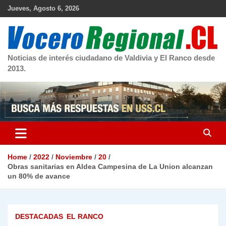
Skip
Jueves, Agosto 6, 2026
to
content
Noticias de interés ciudadano de Valdivia y El Ranco desde
2013.
Home
2022
Noviembre
20
Obras sanitarias en Aldea Campesina de La Union alcanzan
un 80% de avance
DESTACADAS
EL RANCO