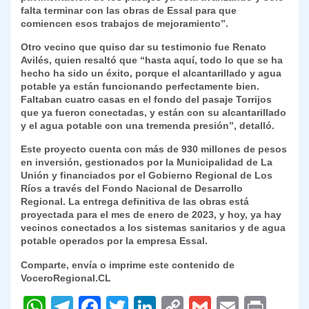
falta terminar con las obras de Essal para que
comiencen esos trabajos de mejoramiento”.
Otro vecino que quiso dar su testimonio fue Renato
Avilés, quien resaltó que “hasta aquí, todo lo que se ha
hecho ha sido un éxito, porque el alcantarillado y agua
potable ya están funcionando perfectamente bien.
Faltaban cuatro casas en el fondo del pasaje Torrijos
que ya fueron conectadas, y están con su alcantarillado
y el agua potable con una tremenda presión”, detalló.
Este proyecto cuenta con más de 930 millones de pesos
en inversión, gestionados por la Municipalidad de La
Unión y financiados por el Gobierno Regional de Los
Ríos a través del Fondo Nacional de Desarrollo
Regional. La entrega definitiva de las obras está
proyectada para el mes de enero de 2023, y hoy, ya hay
vecinos conectados a los sistemas sanitarios y de agua
potable operados por la empresa Essal.
Comparte, envía o imprime este contenido de
VoceroRegional.CL
W
T
F
T
Li
C
G
E
P