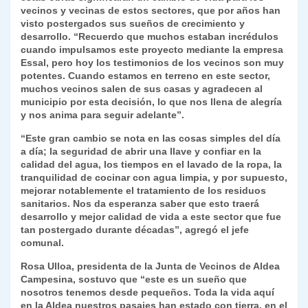
vecinos y vecinas de estos sectores, que por años han
y
visto postergados sus sueños de crecimiento y
desarrollo. “Recuerdo que muchos estaban incrédulos
cuando impulsamos este proyecto mediante la empresa
Essal, pero hoy los testimonios de los vecinos son muy
potentes. Cuando estamos en terreno en este sector,
muchos vecinos salen de sus casas y agradecen al
municipio por esta decisión, lo que nos llena de alegría
y nos anima para seguir adelante”.
“Este gran cambio se nota en las cosas simples del día
a día; la seguridad de abrir una llave y confiar en la
calidad del agua, los tiempos en el lavado de la ropa, la
tranquilidad de cocinar con agua limpia, y por supuesto,
mejorar notablemente el tratamiento de los residuos
sanitarios. Nos da esperanza saber que esto traerá
desarrollo y mejor calidad de vida a este sector que fue
tan postergado durante décadas”, agregó el jefe
comunal.
Rosa Ulloa, presidenta de la Junta de Vecinos de Aldea
Campesina, sostuvo que “este es un sueño que
nosotros tenemos desde pequeños. Toda la vida aquí
en la Aldea nuestros pasajes han estado con tierra, en el