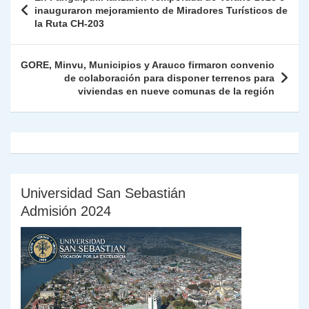
p
m
o
n
n
ie
ar
de
inauguraron mejoramiento de Miradores Turísticos de
p
o
k
la Ruta CH-203
n
tir
entradas
k
dl
GORE, Minvu, Municipios y Arauco firmaron convenio
y
de colaboración para disponer terrenos para
viviendas en nueve comunas de la región
Universidad San Sebastián
Admisión 2024