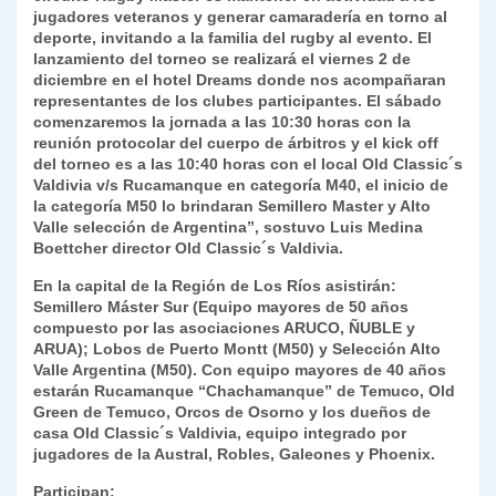
jugadores veteranos y generar camaradería en torno al
y
deporte, invitando a la familia del rugby al evento. El
lanzamiento del torneo se realizará el viernes 2 de
diciembre en el hotel Dreams donde nos acompañaran
representantes de los clubes participantes. El sábado
comenzaremos la jornada a las 10:30 horas con la
reunión protocolar del cuerpo de árbitros y el kick off
del torneo es a las 10:40 horas con el local Old Classic´s
Valdivia v/s Rucamanque en categoría M40, el inicio de
la categoría M50 lo brindaran Semillero Master y Alto
Valle selección de Argentina”, sostuvo Luis Medina
Boettcher director Old Classic´s Valdivia.
En la capital de la Región de Los Ríos asistirán:
Semillero Máster Sur (Equipo mayores de 50 años
compuesto por las asociaciones ARUCO, ÑUBLE y
ARUA); Lobos de Puerto Montt (M50) y Selección Alto
Valle Argentina (M50). Con equipo mayores de 40 años
estarán Rucamanque “Chachamanque” de Temuco, Old
Green de Temuco, Orcos de Osorno y los dueños de
casa Old Classic´s Valdivia, equipo integrado por
jugadores de la Austral, Robles, Galeones y Phoenix.
Participan: