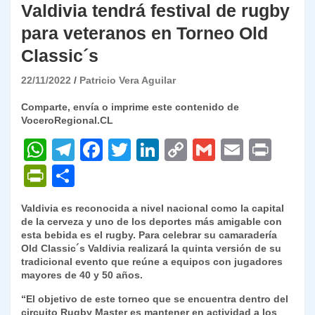
Valdivia tendrá festival de rugby
para veteranos en Torneo Old
Classic´s
22/11/2022
Patricio Vera Aguilar
Comparte, envía o imprime este contenido de
VoceroRegional.CL
W
T
F
T
Li
C
G
E
P
h
el
a
w
n
o
m
m
ri
P
C
at
e
c
itt
k
p
ai
ai
nt
ri
o
Valdivia es reconocida a nivel nacional como la capital
s
gr
e
er
e
y
l
l
nt
m
de la cerveza y uno de los deportes más amigable con
A
a
b
dI
Li
esta bebida es el rugby. Para celebrar su camaradería
Fr
p
Old Classic´s Valdivia realizará la quinta versión de su
p
m
o
n
n
ie
ar
tradicional evento que reúne a equipos con jugadores
mayores de 40 y 50 años.
p
o
k
n
tir
“El objetivo de este torneo que se encuentra dentro del
k
dl
circuito Rugby Master es mantener en actividad a los