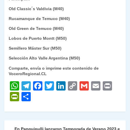
Old Classic´s Valdivia (M40)
Rucamanque de Temuco (M40)
Old Green de Temuco (M40)
Lobos de Puerto Montt (M50)
Semillero Máster Sur (M50)
Selección Alto Valle Argentina (M50)
Comparte, envía o imprime este contenido de
VoceroRegional.CL
W
T
F
T
Li
C
G
E
P
h
el
a
w
n
o
m
m
ri
P
C
at
e
c
itt
k
p
ai
ai
nt
ri
o
s
gr
e
er
e
y
l
l
nt
m
A
a
b
dI
Li
Fr
p
Navegación
En Panguipulli lanzaron Temporada de Verano 2023 e