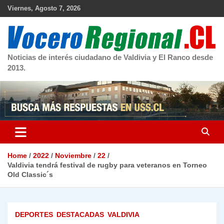
Skip
Viernes, Agosto 7, 2026
to
content
Noticias de interés ciudadano de Valdivia y El Ranco desde
2013.
Home
2022
Noviembre
22
Valdivia tendrá festival de rugby para veteranos en Torneo
Old Classic´s
DEPORTES
DESTACADAS
VALDIVIA