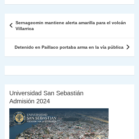
s
gr
e
er
e
y
l
l
nt
m
A
a
b
dI
Li
Fr
p
Navegación
Sernageomin mantiene alerta amarilla para el volcán
p
m
o
n
n
ie
ar
de
Villarrica
p
o
k
n
tir
entradas
k
dl
Detenido en Paillaco portaba arma en la vía pública
y
Universidad San Sebastián
Admisión 2024