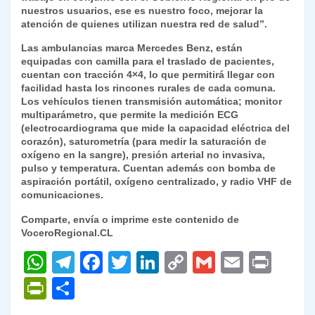
nuestros usuarios, ese es nuestro foco, mejorar la
atención de quienes utilizan nuestra red de salud”.
Las ambulancias marca Mercedes Benz, están
equipadas con camilla para el traslado de pacientes,
cuentan con tracción 4×4, lo que permitirá llegar con
facilidad hasta los rincones rurales de cada comuna.
Los vehículos tienen transmisión automática; monitor
multiparámetro, que permite la medición ECG
(electrocardiograma que mide la capacidad eléctrica del
corazón), saturometría (para medir la saturación de
oxígeno en la sangre), presión arterial no invasiva,
pulso y temperatura. Cuentan además con bomba de
aspiración portátil, oxígeno centralizado, y radio VHF de
comunicaciones.
Comparte, envía o imprime este contenido de
VoceroRegional.CL
W
T
F
T
Li
C
G
E
P
h
el
a
w
n
o
m
m
ri
P
C
at
e
c
itt
k
p
ai
ai
nt
ri
o