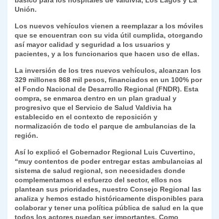
básico para los hospitales de Valdivia, Los Lagos y La
y
Unión.
Los nuevos vehículos vienen a reemplazar a los móviles
que se encuentran con su vida útil cumplida, otorgando
así mayor calidad y seguridad a los usuarios y
pacientes, y a los funcionarios que hacen uso de ellas.
La inversión de los tres nuevos vehículos, alcanzan los
329 millones 868 mil pesos, financiados en un 100% por
el Fondo Nacional de Desarrollo Regional (FNDR). Esta
compra, se enmarca dentro en un plan gradual y
progresivo que el Servicio de Salud Valdivia ha
establecido en el contexto de reposición y
normalización de todo el parque de ambulancias de la
región.
Así lo explicó el Gobernador Regional Luis Cuvertino,
“muy contentos de poder entregar estas ambulancias al
sistema de salud regional, son necesidades donde
complementamos el esfuerzo del sector, ellos nos
plantean sus prioridades, nuestro Consejo Regional las
analiza y hemos estado históricamente disponibles para
colaborar y tener una política pública de salud en la que
todos los actores puedan ser importantes. Como