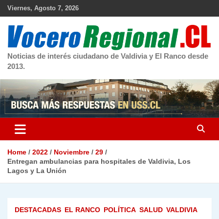
Skip
Viernes, Agosto 7, 2026
to
content
Noticias de interés ciudadano de Valdivia y El Ranco desde
2013.
Home
2022
Noviembre
29
Entregan ambulancias para hospitales de Valdivia, Los
Lagos y La Unión
DESTACADAS
EL RANCO
POLÍTICA
SALUD
VALDIVIA