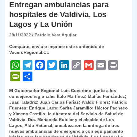
Entregan ambulancias para
hospitales de Valdivia, Los
Lagos y La Unión
29/11/2022
Patricio Vera Aguilar
Comparte, envía o imprime este contenido de
VoceroRegional.CL
W
T
F
T
Li
C
G
E
P
h
el
a
w
n
o
m
m
ri
P
C
at
e
c
itt
k
p
ai
ai
nt
ri
o
El Gobernador Regional Luis Cuvertino, junto a los
s
gr
e
er
e
y
l
l
nt
m
consejeros regionales Ítalo Martínez; Matías Fernández;
A
a
b
dI
Li
Juan Taladriz; Juan Carlos Farías; Waldo Flores; Patricio
Fr
p
Fuentes; Enrique Larre; Sarita Jaramillo; Héctor Pacheco
p
m
o
n
n
ie
ar
y Ximena Castillo; la directora del Servicio de Salud de
Valdivia, Dra. Marianela Rubilar y el alcalde de Los
p
o
k
n
tir
Lagos, Aldo Retamal, encabezaron la entrega de tres
k
nuevas ambulancias de emergencia con equipamiento
dl