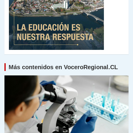
Más contenidos en VoceroRegional.CL