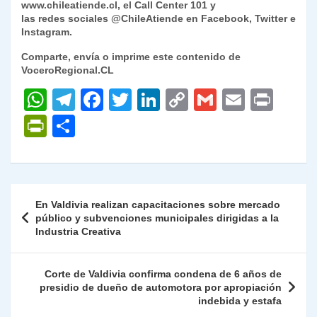
www.chileatiende.cl, el Call Center 101 y
las redes sociales @ChileAtiende en Facebook, Twitter e
Instagram.
Comparte, envía o imprime este contenido de
VoceroRegional.CL
W
T
F
T
Li
C
G
E
P
h
el
a
w
n
o
m
m
ri
P
C
at
e
c
itt
k
p
ai
ai
nt
ri
o
s
gr
e
er
e
y
l
l
nt
m
A
a
b
dI
Li
Fr
p
Navegación
En Valdivia realizan capacitaciones sobre mercado
p
m
o
n
n
ie
ar
de
público y subvenciones municipales dirigidas a la
p
o
k
Industria Creativa
n
tir
entradas
k
dl
Corte de Valdivia confirma condena de 6 años de
y
presidio de dueño de automotora por apropiación
indebida y estafa