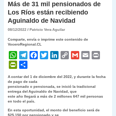
Más de 31 mil pensionados de
Los Ríos están recibiendo
Aguinaldo de Navidad
08/12/2022
Patricio Vera Aguilar
Comparte, envía o imprime este contenido de
VoceroRegional.CL
W
T
F
T
Li
C
G
E
P
h
el
a
w
n
o
m
m
ri
P
C
at
e
c
itt
k
p
ai
ai
nt
ri
o
A contar del 1 de diciembre del 2022, y durante la fecha
s
gr
e
er
e
y
l
l
nt
m
de pago de cada
A
a
b
dI
Li
pensionado o pensionada, se inició la tradicional
Fr
p
entrega del Aguinaldo de Navidad, que
p
m
o
n
n
ie
ar
este año llegará a más de 2 millones 647 mil personas
en todo el país.
p
o
k
n
tir
En esta oportunidad, el monto del beneficio será de
k
dl
$25.150 por pensionado y se