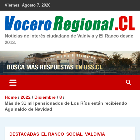
Skip
Viernes, Agosto 7, 2026
to
content
Noticias de interés ciudadano de Valdivia y El Ranco desde
2013.
Home
2022
Diciembre
8
Más de 31 mil pensionados de Los Ríos están recibiendo
Aguinaldo de Navidad
DESTACADAS
EL RANCO
SOCIAL
VALDIVIA