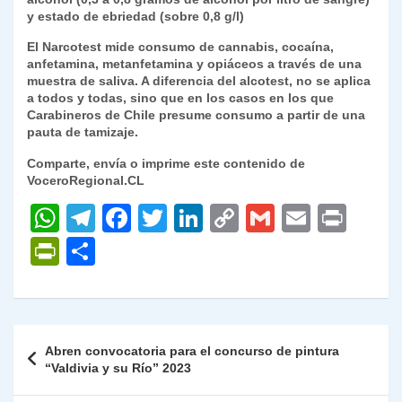
y estado de ebriedad (sobre 0,8 g/l)
El Narcotest mide consumo de cannabis, cocaína,
anfetamina, metanfetamina y opiáceos a través de una
muestra de saliva. A diferencia del alcotest, no se aplica
a todos y todas, sino que en los casos en los que
Carabineros de Chile presume consumo a partir de una
pauta de tamizaje.
Comparte, envía o imprime este contenido de
VoceroRegional.CL
W
T
F
T
Li
C
G
E
P
h
el
a
w
n
o
m
m
ri
P
C
at
e
c
itt
k
p
ai
ai
nt
ri
o
s
gr
e
er
e
y
l
l
nt
m
A
a
b
dI
Li
Fr
p
Navegación
Abren convocatoria para el concurso de pintura
p
m
o
n
n
ie
ar
de
“Valdivia y su Río” 2023
p
o
k
n
tir
entradas