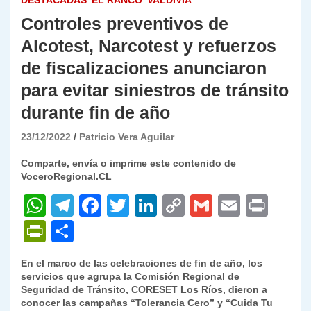
DESTACADAS
EL RANCO
VALDIVIA
Controles preventivos de
Alcotest, Narcotest y refuerzos
de fiscalizaciones anunciaron
para evitar siniestros de tránsito
durante fin de año
23/12/2022
Patricio Vera Aguilar
Comparte, envía o imprime este contenido de
VoceroRegional.CL
W
T
F
T
Li
C
G
E
P
h
el
a
w
n
o
m
m
ri
P
C
at
e
c
itt
k
p
ai
ai
nt
ri
o
En el marco de las celebraciones de fin de año, los
s
gr
e
er
e
y
l
l
nt
m
servicios que agrupa la Comisión Regional de
A
a
b
dI
Li
Seguridad de Tránsito, CORESET Los Ríos, dieron a
Fr
p
conocer las campañas “Tolerancia Cero” y “Cuida Tu