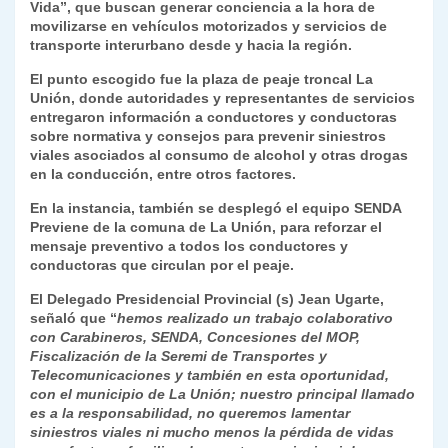
p
m
o
n
n
ie
ar
Vida”, que buscan generar conciencia a la hora de
movilizarse en vehículos motorizados y servicios de
p
o
k
n
tir
transporte interurbano desde y hacia la región.
k
dl
El punto escogido fue la plaza de peaje troncal La
Unión, donde autoridades y representantes de servicios
y
entregaron información a conductores y conductoras
sobre normativa y consejos para prevenir siniestros
viales asociados al consumo de alcohol y otras drogas
en la conducción, entre otros factores.
En la instancia, también se desplegó el equipo SENDA
Previene de la comuna de La Unión, para reforzar el
mensaje preventivo a todos los conductores y
conductoras que circulan por el peaje.
El Delegado Presidencial Provincial (s) Jean Ugarte,
señaló que “
hemos realizado un trabajo colaborativo
con Carabineros, SENDA, Concesiones del MOP,
Fiscalización de la Seremi de Transportes y
Telecomunicaciones y también en esta oportunidad,
con el municipio de La Unión; nuestro principal llamado
es a la responsabilidad, no queremos lamentar
siniestros viales ni mucho menos la pérdida de vidas