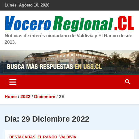
Skip
Lunes, Agosto 10, 2026
to
content
Noticias de interés ciudadano de Valdivia y El Ranco desde
2013.
Home
2022
Diciembre
29
Día:
29 Diciembre 2022
DESTACADAS
EL RANCO
VALDIVIA