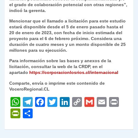
el grado de colaboración potencial con otras regiones”,
indicó la gerenta.
Mencionar que el llamado a licitación para este estudio
estará disponible desde el 5 de enero pasado hasta el
20 de enero de 2023, con fecha de inicio estimada del
proyecto para el 6 de febrero próximo. Considera una
duración de cuatro meses y un monto disponible de 25
millones para su ejecución.
Para información sobre las bases y anexos de la
licitación, consultar la web de la CRDP, en el
apartado
https://corporacionlosrios.cl/internacional
Comparte, envía o imprime este contenido de
VoceroRegional.CL
W
T
F
T
Li
C
G
E
P
h
el
a
w
n
o
m
m
ri
P
C
at
e
c
itt
k
p
ai
ai
nt
ri
o
s
gr
e
er
e
y
l
l
nt
m