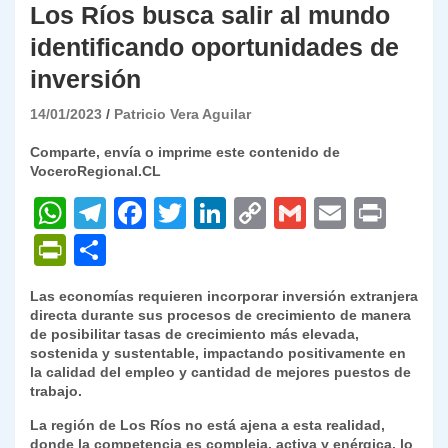
Los Ríos busca salir al mundo
identificando oportunidades de
inversión
14/01/2023
Patricio Vera Aguilar
Comparte, envía o imprime este contenido de
VoceroRegional.CL
W
T
F
T
Li
C
G
E
P
h
el
a
w
n
o
m
m
ri
P
C
at
e
c
itt
k
p
ai
ai
nt
ri
o
Las economías requieren incorporar inversión extranjera
s
gr
e
er
e
y
l
l
nt
m
directa durante sus procesos de crecimiento de manera
A
a
b
dI
Li
de posibilitar tasas de crecimiento más elevada,
Fr
p
sostenida y sustentable, impactando positivamente en
p
m
o
n
n
ie
ar
la calidad del empleo y cantidad de mejores puestos de
trabajo.
p
o
k
n
tir
La región de Los Ríos no está ajena a esta realidad,
k
dl
donde la competencia es compleja, activa y enérgica, lo