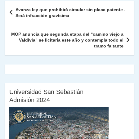
A
a
b
dI
Li
Fr
p
Navegación
Avanza ley que prohibirá circular sin placa patente :
p
m
o
n
n
ie
ar
de
Será infracción gravísima
p
o
k
n
tir
entradas
k
dl
MOP anuncia que segunda etapa del “camino viejo a
Valdivia” se licitaría este año y contempla todo el
y
tramo faltante
Universidad San Sebastián
Admisión 2024