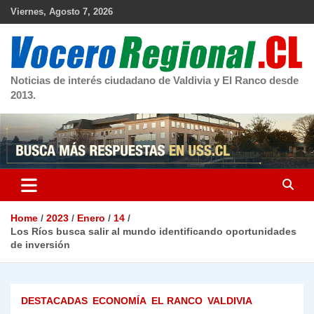
Skip
Viernes, Agosto 7, 2026
to
content
Noticias de interés ciudadano de Valdivia y El Ranco desde
2013.
Home
2023
Enero
14
Los Ríos busca salir al mundo identificando oportunidades
de inversión
DESTACADAS
ECONOMÍA
EL RANCO
VALDIVIA