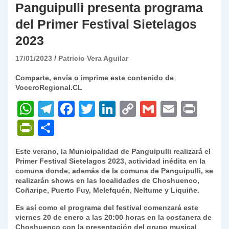
Panguipulli presenta programa
del Primer Festival Sietelagos
2023
17/01/2023
Patricio Vera Aguilar
Comparte, envía o imprime este contenido de
VoceroRegional.CL
W
T
F
T
Li
C
G
E
P
h
el
a
w
n
o
m
m
ri
P
C
at
e
c
itt
k
p
ai
ai
nt
ri
o
Este verano, la Municipalidad de Panguipulli realizará el
s
gr
e
er
e
y
l
l
nt
m
Primer Festival Sietelagos 2023, actividad inédita en la
A
a
b
dI
Li
comuna donde, además de la comuna de Panguipulli, se
Fr
p
realizarán shows en las localidades de Choshuenco,
p
m
o
n
n
ie
ar
Coñaripe, Puerto Fuy, Melefquén, Neltume y Liquiñe.
p
o
k
n
tir
Es así como el programa del festival comenzará este
viernes 20 de enero a las 20:00 horas en la costanera de
k
dl
Choshuenco con la presentación del grupo musical