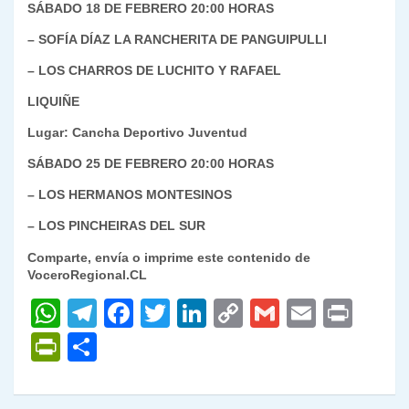
SÁBADO 18 DE FEBRERO 20:00 HORAS
– SOFÍA DÍAZ LA RANCHERITA DE PANGUIPULLI
– LOS CHARROS DE LUCHITO Y RAFAEL
LIQUIÑE
Lugar: Cancha Deportivo Juventud
SÁBADO 25 DE FEBRERO 20:00 HORAS
– LOS HERMANOS MONTESINOS
– LOS PINCHEIRAS DEL SUR
Comparte, envía o imprime este contenido de
VoceroRegional.CL
W
T
F
T
Li
C
G
E
P
h
el
a
w
n
o
m
m
ri
P
C
at
e
c
itt
k
p
ai
ai
nt
ri
o
s
gr
e
er
e
y
l
l
nt
m