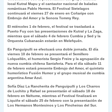
local Kutral Mapu y el cantautor nacional de baladas
y
románticas Pablo Herrera. El Festival Sietelagos
continuará el viernes 27 de enero en Coñaripe con
Embrujo del Amor y la Sonora Tommy Rey.
El miércoles 1 de febrero, el festival se trasladará a
Puerto Fuy con las presentaciones de Kutral y La Zaga,
mientras que el sábado 4 de febrero Cumbia y Sed y la
Orquesta Cubanacán estarán en Melefquén.
En Panguipulli se efectuará una doble jornada. El día
viernes 10 de febrero se presentará el Semillero
Lolquellén, el humorista Sergio Freire y la agrupación de
nueva cumbia chilena Santaferia. Para el día sábado 11
de febrero estará presente Embrujo del Amor, el quinteto
humorístico Fusión Humor y el grupo musical de cumbia
argentina Amar Azul.
Sofía Díaz La Rancherita de Panguipulli y Los Charros
de Luchito y Rafael se presentarán el sábado 18 de
febrero en Neltume, mientras el Festival finalizará en
Liquiñe el sábado 25 de febrero con la presentación de
Los Hermanos Montesinos y Los Pincheiras del Sur.