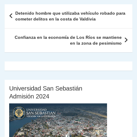
A
a
b
dI
Li
Fr
p
Navegación
Detenido hombre que utilizaba vehículo robado para
p
m
o
n
n
ie
ar
de
cometer delitos en la costa de Valdivia
p
o
k
n
tir
entradas
k
dl
Confianza en la economía de Los Ríos se mantiene
en la zona de pesimismo
y
Universidad San Sebastián
Admisión 2024