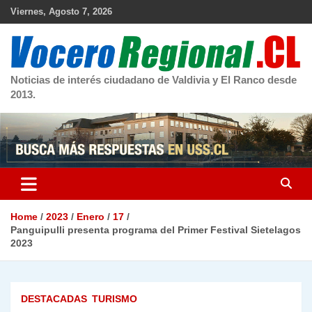
Skip
Viernes, Agosto 7, 2026
to
content
Noticias de interés ciudadano de Valdivia y El Ranco desde
2013.
Home
2023
Enero
17
Panguipulli presenta programa del Primer Festival Sietelagos
2023
DESTACADAS
TURISMO