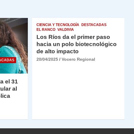
CIENCIA Y TECNOLOGÍA
DESTACADAS
EL RANCO
VALDIVIA
Los Ríos da el primer paso
hacia un polo biotecnológico
de alto impacto
20/04/2025
Vocero Regional
ACADAS
a el 31
ular al
lica