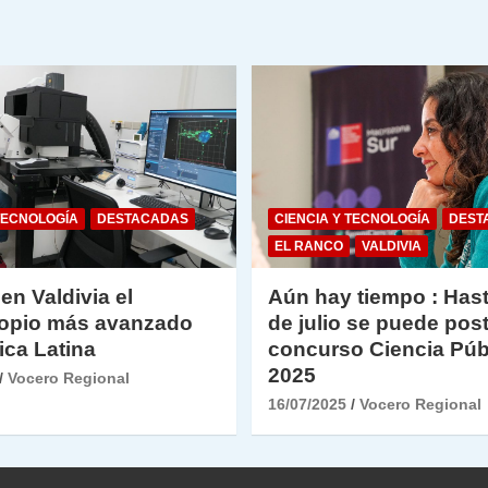
TECNOLOGÍA
DESTACADAS
CIENCIA Y TECNOLOGÍA
DEST
EL RANCO
VALDIVIA
 en Valdivia el
Aún hay tiempo : Hast
opio más avanzado
de julio se puede post
ica Latina
concurso Ciencia Púb
2025
Vocero Regional
16/07/2025
Vocero Regional