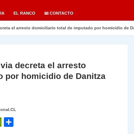
IA
EL RANCO
📧 CONTACTO
reta el arresto domiciliario total de imputado por homicidio de D
via decreta el arresto
do por homicidio de Danitza
ional.CL
P
C
ri
o