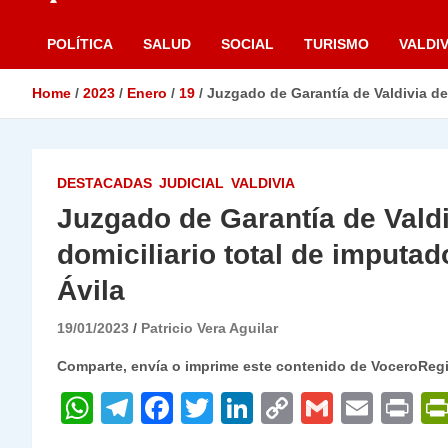
POLÍTICA
SALUD
SOCIAL
TURISMO
VALDIV
Home
2023
Enero
19
Juzgado de Garantía de Valdivia dec
DESTACADAS
JUDICIAL
VALDIVIA
Juzgado de Garantía de Valdi
domiciliario total de imputa
Ávila
19/01/2023
Patricio Vera Aguilar
Comparte, envía o imprime este contenido de VoceroReg
W
T
F
T
Li
C
G
E
P
h
el
a
w
n
o
m
m
ri