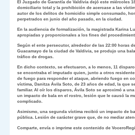
El Juzgado de Garantía de Valdivia dejó este miércoles 1
at
e
c
itt
k
p
ai
ai
nt
domiciliario total y la prohibición de acercase a las víc
autor de los delitos de homicidio simple consumado, homi
s
gr
e
er
e
y
l
l
perpetrados en junio del año pasado, en la ciudad.
A
a
b
dI
Li
En la audiencia de formalización, la magistrada Karina 
p
m
o
n
n
apropiadas y proporcionales a los fines del procedimiento
p
o
k
Según el ente persecutor, alrededor de las 22:00 horas d
Guacamayo de la ciudad de Valdivia, se produjo una bala
k
tráfico de drogas.
En dicho contexto, se efectuaron, a lo menos, 11 disparo
se encontraba el imputado quien, junto a otros residente
de fuego para responder el ataque, abriendo fuego en con
víctima, Danitza Ávila Soto, de 23 años de edad, la que s
familiar. Al oír los disparos, Ávila Soto se aproximó a 
un impacto de bala en el rostro, lesión que le causó la 
complicado.
Asimismo, una segunda víctima recibió un impacto de bala
pública. Lesión de carácter grave que, de no mediar aten
Comparte, envía o imprime este contenido de VoceroReg