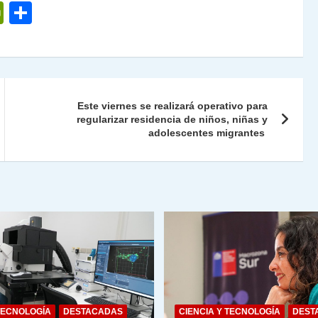
P
C
ri
o
nt
m
Fr
p
ie
ar
Este viernes se realizará operativo para
n
tir
regularizar residencia de niños, niñas y
adolescentes migrantes
dl
y
TECNOLOGÍA
DESTACADAS
CIENCIA Y TECNOLOGÍA
DEST