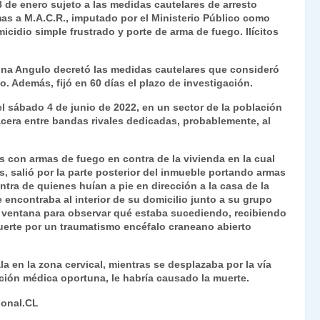
8 de enero sujeto a las medidas cautelares de arresto
nt
m
timas a M.A.C.R., imputado por el Ministerio Público como
cidio simple frustrado y porte de arma de fuego. Ilícitos
Fr
p
ie
ar
Luna Angulo decretó las medidas cautelares que consideró
n
tir
. Además, fijó en 60 días el plazo de investigación.
dl
el sábado 4 de junio de 2022, en un sector de la población
cera entre bandas rivales dedicadas, probablemente, al
y
s con armas de fuego en contra de la vivienda en la cual
s, salió por la parte posterior del inmueble portando armas
tra de quienes huían a pie en dirección a la casa de la
e encontraba al interior de su domicilio junto a su grupo
una ventana para observar qué estaba sucediendo, recibiendo
muerte por un traumatismo encéfalo craneano abierto
 en la zona cervical, mientras se desplazaba por la vía
ción médica oportuna, le habría causado la muerte.
ional.CL