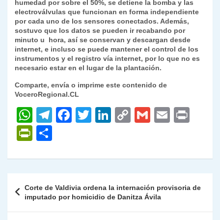
humedad por sobre el 50%, se detiene la bomba y las
electroválvulas que funcionan en forma independiente
por cada uno de los sensores conectados. Además,
sostuvo que los datos se pueden ir recabando por
minuto u hora, así se conservan y descargan desde
internet, e incluso se puede mantener el control de los
instrumentos y el registro vía internet, por lo que no es
necesario estar en el lugar de la plantación.
Comparte, envía o imprime este contenido de
VoceroRegional.CL
W
T
F
T
Li
C
G
E
P
h
el
a
w
n
o
m
m
ri
P
C
at
e
c
itt
k
p
ai
ai
nt
ri
o
s
gr
e
er
e
y
l
l
nt
m
A
a
b
dI
Li
Fr
p
Navegación
Corte de Valdivia ordena la internación provisoria de
p
m
o
n
n
ie
ar
de
imputado por homicidio de Danitza Ávila
p
o
k
n
tir
entradas