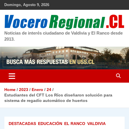
Skip
Domingo, Agosto 9, 2026
to
content
Noticias de interés ciudadano de Valdivia y El Ranco desde
2013.
Home
2023
Enero
24
Estudiantes del CFT Los Ríos diseñaron solución para
sistema de regadío automático de huertos
DESTACADAS
EDUCACIÓN
EL RANCO
VALDIVIA