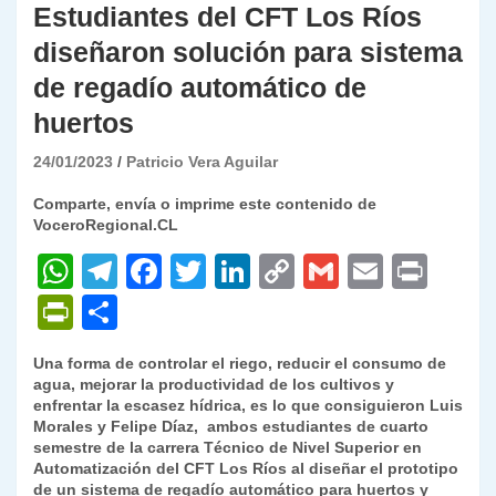
Estudiantes del CFT Los Ríos
diseñaron solución para sistema
de regadío automático de
huertos
24/01/2023
Patricio Vera Aguilar
Comparte, envía o imprime este contenido de
VoceroRegional.CL
W
T
F
T
Li
C
G
E
P
h
el
a
w
n
o
m
m
ri
P
C
at
e
c
itt
k
p
ai
ai
nt
ri
o
Una forma de controlar el riego, reducir el consumo de
s
gr
e
er
e
y
l
l
nt
m
agua, mejorar la productividad de los cultivos y
A
a
b
dI
Li
enfrentar la escasez hídrica, es lo que consiguieron Luis
Fr
p
Morales y Felipe Díaz, ambos estudiantes de cuarto
p
m
o
n
n
ie
ar
semestre de la carrera Técnico de Nivel Superior en
Automatización del CFT Los Ríos al diseñar el prototipo
p
o
k
n
tir
de un sistema de regadío automático para huertos y