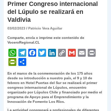
Primer Congreso internacional
del Lúpulo se realizará en
Valdivia
03/02/2023
Patricio Vera Aguilar
Comparte, envía o imprime este contenido de
VoceroRegional.CL
W
T
F
T
Li
C
G
E
P
h
el
a
w
n
o
m
m
ri
P
C
at
e
c
itt
k
p
ai
ai
nt
ri
o
En el marco de la conmemoración de los 175 años
s
gr
e
er
e
y
l
l
nt
m
desde su introducción a nuestro país, el 9 y 10 de
A
a
b
dI
Li
febrero en Hotel Puertas del Sur se realizará el primer
Fr
p
congreso internacional de Lúpulos, encuentro
p
m
o
n
n
ie
ar
organizado por Lúpulos Chile y financiado por medio el
programa de Apoyo para el Emprendimiento y la
p
o
k
n
tir
Innovación de Fomento Los Ríos.
k
dl
La actividad congregará a profesionales de diferentes