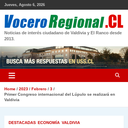
Skip
Jueves, Agosto 6, 2026
to
content
Noticias de interés ciudadano de Valdivia y El Ranco desde
2013.
Home
2023
Febrero
3
Primer Congreso internacional del Lúpulo se realizará en
Valdivia
DESTACADAS
ECONOMÍA
VALDIVIA