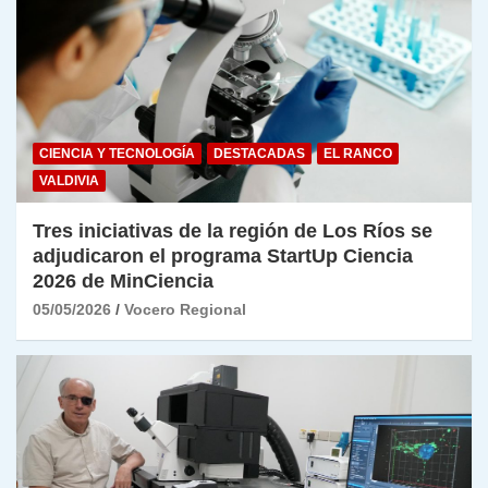
CIENCIA Y TECNOLOGÍA
DESTACADAS
EL RANCO
VALDIVIA
Tres iniciativas de la región de Los Ríos se
adjudicaron el programa StartUp Ciencia
2026 de MinCiencia
05/05/2026
Vocero Regional