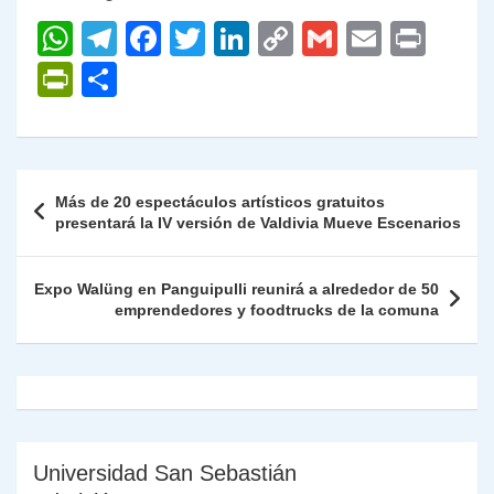
W
T
F
T
Li
C
G
E
P
h
el
a
w
n
o
m
m
ri
P
C
at
e
c
itt
k
p
ai
ai
nt
ri
o
s
gr
e
er
e
y
l
l
nt
m
A
a
b
dI
Li
Fr
p
Navegación
Más de 20 espectáculos artísticos gratuitos
p
m
o
n
n
ie
ar
de
presentará la IV versión de Valdivia Mueve Escenarios
p
o
k
n
tir
entradas
k
dl
Expo Walüng en Panguipulli reunirá a alrededor de 50
emprendedores y foodtrucks de la comuna
y
Universidad San Sebastián