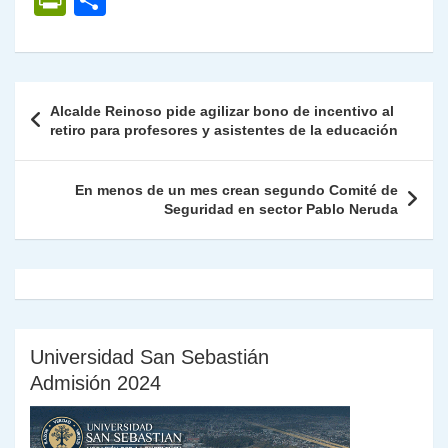
P
C
at
e
c
itt
k
p
ai
ai
nt
ri
o
s
gr
e
er
e
y
l
l
nt
m
A
a
b
dI
Li
Fr
p
Navegación
Alcalde Reinoso pide agilizar bono de incentivo al
p
m
o
n
n
ie
ar
de
retiro para profesores y asistentes de la educación
p
o
k
n
tir
entradas
k
dl
En menos de un mes crean segundo Comité de
Seguridad en sector Pablo Neruda
y
Universidad San Sebastián
Admisión 2024