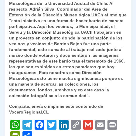
Museológica de la Universidad Austral de Chile. Al
respecto, Adrián Silva, Coordinador del Área de
Extensión de la Dirección Museológica UACh afirmo que
“esta iniciativa es una forma de hacer barrio de manera
participativa. Aquí los vecinos, la Municipalidad, el
Serviu y la Dirección Museológica UACh trabajaron en
un proyecto en conjunto donde la participación de los
vecinos y vecinas de Barrios Bajos fue una parte
fundamental; esto sumado al trabajo realizado junto al
museo donde votaron y documentaron las imágenes
representativas de este barrio tras el terremoto de 1960,
las que son exhibidas en estos paraderos que hoy
inauguramos. Para nosotros como Dirección
Museológica esto tiene mucha significancia porque es
una manera de acercar las colecciones, los
documentos, fondos, archivos y en este caso la
colección fotográfica a la comunidad”.
Comparte, envía o imprime este contenido de
VoceroRegional.CL
W
T
F
T
Li
C
G
E
P
h
el
a
w
n
o
m
m
ri