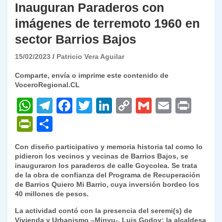
Inauguran Paraderos con
imágenes de terremoto 1960 en
sector Barrios Bajos
15/02/2023
Patricio Vera Aguilar
Comparte, envía o imprime este contenido de
VoceroRegional.CL
W
T
F
T
Li
C
G
E
P
h
el
a
w
n
o
m
m
ri
P
C
at
e
c
itt
k
p
ai
ai
nt
ri
o
Con diseño participativo y memoria historia tal como lo
s
gr
e
er
e
y
l
l
nt
m
pidieron los vecinos y vecinas de Barrios Bajos, se
A
a
b
dI
Li
inauguraron los paraderos de calle Goycolea. Se trata
Fr
p
de la obra de confianza del Programa de Recuperación
p
m
o
n
n
ie
ar
de Barrios Quiero Mi Barrio, cuya inversión bordeo los
40 millones de pesos.
p
o
k
n
tir
La actividad contó con la presencia del seremi(s) de
k
dl
Vivienda y Urbanismo –Minvu-, Luis Godoy; la alcaldesa