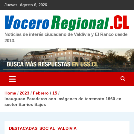
Skip
Jueves, Agosto 6, 2026
to
content
Noticias de interés ciudadano de Valdivia y El Ranco desde
2013.
Home
2023
Febrero
15
Inauguran Paraderos con imágenes de terremoto 1960 en
sector Barrios Bajos
DESTACADAS
SOCIAL
VALDIVIA