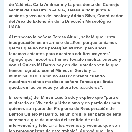
de Valdivia, Carla Amtmann y la presidenta del Consejo
y
Vecinal de Desarrollo –CVD-, Teresa Airioli; junto a
vecinos y vecinas del sector y Adrián Silva, Coordinador
del Área de Extensión de la Dirección Museológica
UACh.
Al respecto la señora Teresa Airioli, señaló que “esta
inauguración es un anhelo de años, porque teníamos
gatitas que no nos protegían mucho, pero ahora
tenemos asientos para nuestros adultos mayores”.
Agregó que “nosotros hemos tocado muchas puertas y
con el Quiero Mi Barrio hoy en día, ustedes ven lo que
hemos logrado; con el Minvu, el Serviu y la
municipalidad. Como no estar contenta cuando
nuestros vecinos me dicen señora Teresa que linda
quedaron las veredas ya ahora los paraderos”.
El seremi(s) del Minvu Luis Godoy explicó que “para el
ministerio de Vivienda y Urbanismo y en particular para
quienes son parte del Programa de Recuperación de
Barrios Quiero Mi Barrio, es un orgullo ser parte de esta
ceremonia que da cuenta del sentido de esta
intervención y felicitar a los vecinos y vecinas que son
los protagonistas de este trabajo”. Agregó que “los