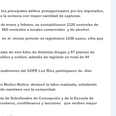
Fr
p
 los principales delitos protagonizados por los imputados,
ie
ar
ia la comuna con mayor cantidad de capturas.
n
tir
 de enero y febrero, se contabilizaron 2120 controles de
dl
e 565 controles a locales comerciales y de alcohol.
y
 en el mismo periodo se registraron 1236 casos, cifra que
más de seis kilos de distintas drogas y 87 plantas de
áfico y cultivo, además de registrar un total de 44
Carabineros del GOPE Los Ríos participaron de diez
ex Muñoz Molina destacó la labor realizada, señalando
ile mantiene con la comunidad.
ela de Suboficiales de Concepción y de la Escuela de
osteros, cordilleranos y lacustres que reciben mayor