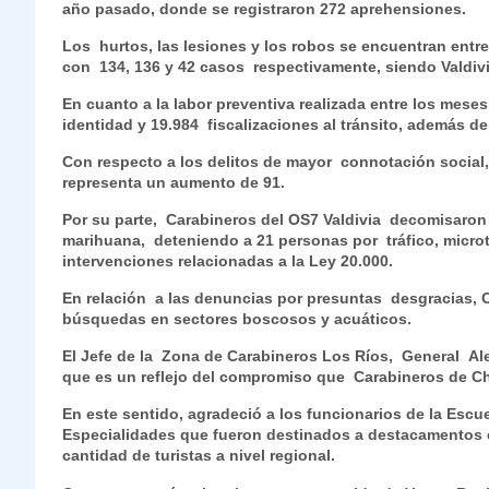
año pasado, donde se registraron 272 aprehensiones.
s
gr
e
er
e
y
l
l
Los hurtos, las lesiones y los robos se encuentran entre
A
a
b
dI
Li
con 134, 136 y 42 casos respectivamente, siendo Valdiv
p
m
o
n
n
En cuanto a la labor preventiva realizada entre los meses
p
o
k
identidad y 19.984 fiscalizaciones al tránsito, además d
k
Con respecto a los delitos de mayor connotación social,
representa un aumento de 91.
Por su parte, Carabineros del OS7 Valdivia decomisaron 
marihuana, deteniendo a 21 personas por tráfico, microtr
intervenciones relacionadas a la Ley 20.000.
En relación a las denuncias por presuntas desgracias, 
búsquedas en sectores boscosos y acuáticos.
El Jefe de la Zona de Carabineros Los Ríos, General Al
que es un reflejo del compromiso que Carabineros de Ch
En este sentido, agradeció a los funcionarios de la Escu
Especialidades que fueron destinados a destacamentos c
cantidad de turistas a nivel regional.