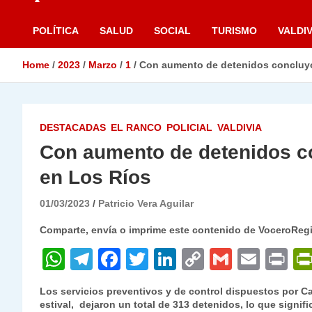
POLÍTICA
SALUD
SOCIAL
TURISMO
VALDIV
Home
2023
Marzo
1
Con aumento de detenidos concluyó
DESTACADAS
EL RANCO
POLICIAL
VALDIVIA
Con aumento de detenidos c
en Los Ríos
01/03/2023
Patricio Vera Aguilar
Comparte, envía o imprime este contenido de VoceroReg
W
T
F
T
Li
C
G
E
P
h
el
a
w
n
o
m
m
ri
Los servicios preventivos y de control dispuestos por C
at
e
c
itt
k
p
ai
ai
nt
estival, dejaron un total de 313 detenidos, lo que signi