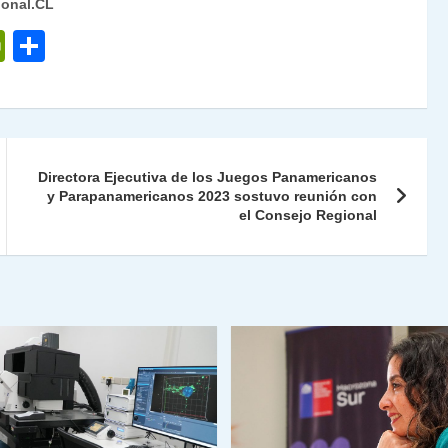
ional.CL
P
C
ri
o
nt
m
Fr
p
ie
ar
Directora Ejecutiva de los Juegos Panamericanos
n
tir
y Parapanamericanos 2023 sostuvo reunión con
el Consejo Regional
dl
y