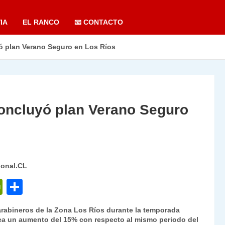
IA
EL RANCO
📧 CONTACTO
 plan Verano Seguro en Los Ríos
oncluyó plan Verano Seguro
ional.CL
P
C
ri
o
arabineros de la Zona Los Ríos durante la temporada
nt
m
fica un aumento del 15% con respecto al mismo periodo del