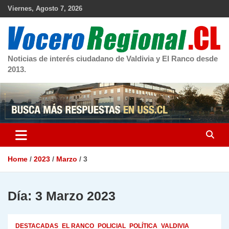
Skip
Viernes, Agosto 7, 2026
to
content
Noticias de interés ciudadano de Valdivia y El Ranco desde
2013.
Home
2023
Marzo
3
Día:
3 Marzo 2023
DESTACADAS
EL RANCO
POLICIAL
POLÍTICA
VALDIVIA