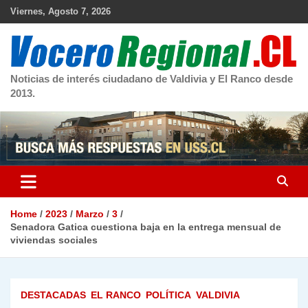
Skip
Viernes, Agosto 7, 2026
to
content
Noticias de interés ciudadano de Valdivia y El Ranco desde
2013.
Home
2023
Marzo
3
Senadora Gatica cuestiona baja en la entrega mensual de
viviendas sociales
DESTACADAS
EL RANCO
POLÍTICA
VALDIVIA