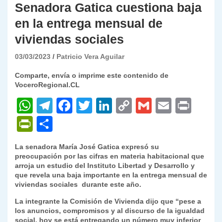
Senadora Gatica cuestiona baja
en la entrega mensual de
viviendas sociales
03/03/2023
Patricio Vera Aguilar
Comparte, envía o imprime este contenido de
VoceroRegional.CL
W
T
F
T
Li
C
G
E
P
h
el
a
w
n
o
m
m
ri
P
C
at
e
c
itt
k
p
ai
ai
nt
ri
o
La senadora María José Gatica expresó su
s
gr
e
er
e
y
l
l
nt
m
preocupación por las cifras en materia habitacional que
A
a
b
dI
Li
arroja un estudio del Instituto Libertad y Desarrollo y
Fr
p
que revela una baja importante en la entrega mensual de
p
m
o
n
n
ie
ar
viviendas sociales durante este año.
p
o
k
n
tir
La integrante la Comisión de Vivienda dijo que “pese a
los anuncios, compromisos y al discurso de la igualdad
k
dl
social, hoy se está entregando un número muy inferior