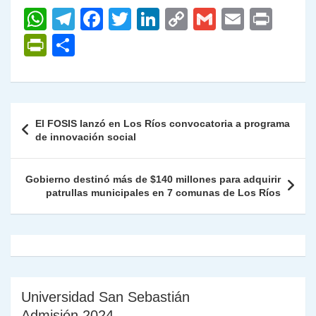
W
T
F
T
Li
C
G
E
P
h
el
a
w
n
o
m
m
ri
P
C
at
e
c
itt
k
p
ai
ai
nt
ri
o
s
gr
e
er
e
y
l
l
nt
m
A
a
b
dI
Li
Fr
p
Navegación
El FOSIS lanzó en Los Ríos convocatoria a programa
p
m
o
n
n
ie
ar
de
de innovación social
p
o
k
n
tir
entradas
k
dl
Gobierno destinó más de $140 millones para adquirir
patrullas municipales en 7 comunas de Los Ríos
y
Universidad San Sebastián
Admisión 2024