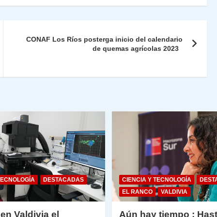
nt
m
Fr
p
ie
ar
CONAF Los Ríos posterga inicio del calendario
n
tir
de quemas agrícolas 2023
dl
y
TECNOLOGÍA
DESTACADAS
CIENCIA Y TECNOLOGÍA
DEST
EL RANCO
VALDIVIA
 en Valdivia el
Aún hay tiempo : Hast