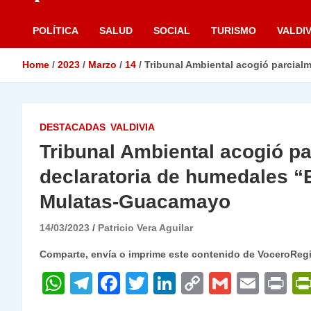
POLÍTICA
SALUD
SOCIAL
TURISMO
VALDIV
Home
2023
Marzo
14
Tribunal Ambiental acogió parcial
DESTACADAS
VALDIVIA
Tribunal Ambiental acogió p
declaratoria de humedales “
Mulatas-Guacamayo
14/03/2023
Patricio Vera Aguilar
Comparte, envía o imprime este contenido de VoceroReg
W
T
F
T
Li
C
G
E
P
h
el
a
w
n
o
m
m
ri