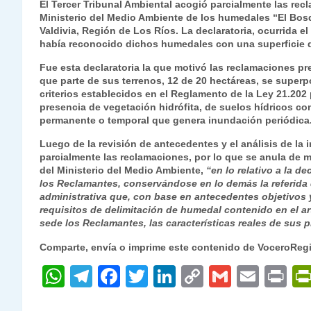
El Tercer Tribunal Ambiental acogió parcialmente las rec
at
e
c
itt
k
p
ai
ai
nt
Ministerio del Medio Ambiente de los humedales
“El Bos
Valdivia, Región de Los Ríos. La declaratoria, ocurrida el
s
gr
e
er
e
y
l
l
había reconocido dichos humedales con una superficie d
A
a
b
dI
Li
Fue esta declaratoria la que motivó las reclamaciones pr
p
m
o
n
n
que parte de sus terrenos, 12 de 20 hectáreas, se super
criterios establecidos en el Reglamento de la Ley 21.202
p
o
k
presencia de vegetación hidrófita, de suelos hídricos co
permanente o temporal que genera inundación periódica
k
Luego de la revisión de antecedentes y el análisis de la 
parcialmente las reclamaciones, por lo que se anula de m
del Ministerio del Medio Ambiente,
“en lo relativo a la d
los Reclamantes, conservándose en lo demás la referida 
administrativa que, con base en antecedentes objetivos y
requisitos de delimitación de humedal contenido en el a
sede los Reclamantes, las características reales de sus p
Comparte, envía o imprime este contenido de VoceroReg
W
T
F
T
Li
C
G
E
P
h
el
a
w
n
o
m
m
ri