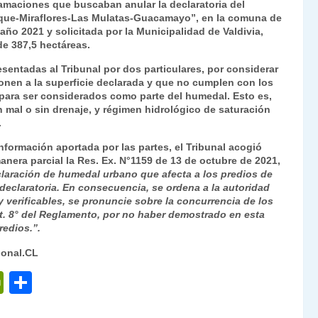
lamaciones que buscaban anular la declaratoria del
nt
m
que-Miraflores-Las Mulatas-Guacamayo”
, en la comuna de
 año 2021 y solicitada por la Municipalidad de Valdivia,
Fr
p
e 387,5 hectáreas.
ie
ar
esentadas al Tribunal por dos particulares, por considerar
n
tir
ponen a la superficie declarada y que no cumplen con los
 para ser considerados como parte del humedal. Esto es,
dl
n mal o sin drenaje, y régimen hidrológico de saturación
.
y
información aportada por las partes, el Tribunal acogió
anera parcial la Res. Ex. N°1159 de 13 de octubre de 2021,
eclaración de humedal urbano que afecta a los predios de
declaratoria. En consecuencia, se ordena a la autoridad
 verificables, se pronuncie sobre la concurrencia de los
rt. 8° del Reglamento, por no haber demostrado en esta
redios.”.
ional.CL
P
C
ri
o