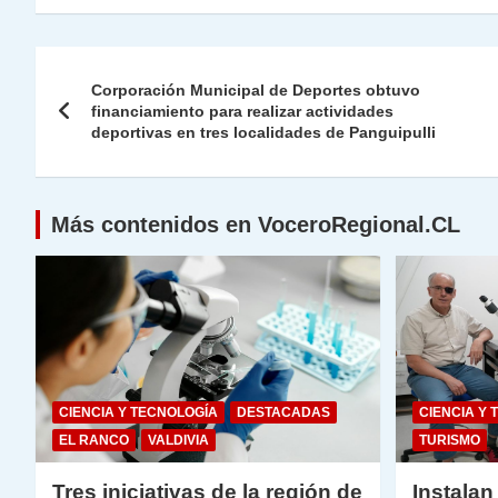
at
e
c
itt
k
p
ai
ai
nt
s
gr
e
er
e
y
l
l
Navegación
A
a
b
dI
Li
Corporación Municipal de Deportes obtuvo
de
financiamiento para realizar actividades
p
m
o
n
n
deportivas en tres localidades de Panguipulli
p
o
k
entradas
k
Más contenidos en VoceroRegional.CL
CIENCIA Y TECNOLOGÍA
DESTACADAS
CIENCIA Y 
EL RANCO
VALDIVIA
TURISMO
Tres iniciativas de la región de
Instalan