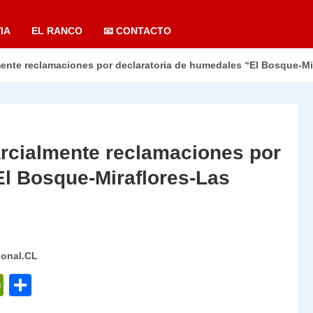
IA
EL RANCO
📧 CONTACTO
mente reclamaciones por declaratoria de humedales “El Bosque-
arcialmente reclamaciones por
El Bosque-Miraflores-Las
ional.CL
P
C
ri
o