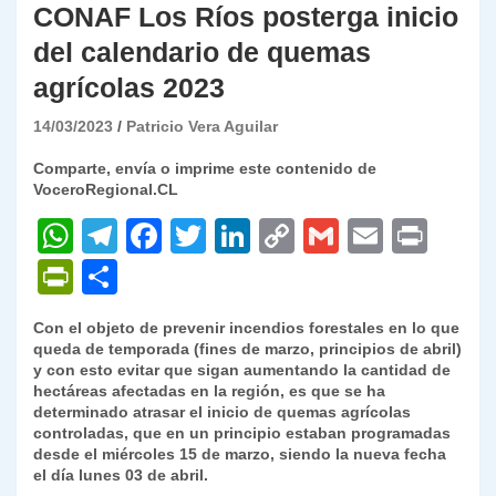
CONAF Los Ríos posterga inicio
del calendario de quemas
agrícolas 2023
14/03/2023
Patricio Vera Aguilar
Comparte, envía o imprime este contenido de
VoceroRegional.CL
W
T
F
T
Li
C
G
E
P
h
el
a
w
n
o
m
m
ri
P
C
at
e
c
itt
k
p
ai
ai
nt
ri
o
Con el objeto de prevenir incendios forestales en lo que
s
gr
e
er
e
y
l
l
nt
m
queda de temporada (fines de marzo, principios de abril)
A
a
b
dI
Li
y con esto evitar que sigan aumentando la cantidad de
Fr
p
hectáreas afectadas en la región, es que se ha
p
m
o
n
n
ie
ar
determinado atrasar el inicio de quemas agrícolas
controladas, que en un principio estaban programadas
p
o
k
n
tir
desde el miércoles 15 de marzo, siendo la nueva fecha
k
el día lunes 03 de abril.
dl