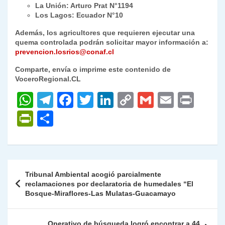
La Unión: Arturo Prat N°1194
Los Lagos: Ecuador N°10
Además, los agricultores que requieren ejecutar una
quema controlada podrán solicitar mayor información a:
prevencion.losrios@conaf.cl
Comparte, envía o imprime este contenido de
VoceroRegional.CL
W
T
F
T
Li
C
G
E
P
h
el
a
w
n
o
m
m
ri
P
C
at
e
c
itt
k
p
ai
ai
nt
ri
o
s
gr
e
er
e
y
l
l
nt
m
A
a
b
dI
Li
Fr
p
Navegación
Tribunal Ambiental acogió parcialmente
p
m
o
n
n
ie
ar
de
reclamaciones por declaratoria de humedales “El
p
o
k
Bosque-Miraflores-Las Mulatas-Guacamayo
n
tir
entradas
k
dl
Operativo de búsqueda logró encontrar a 44