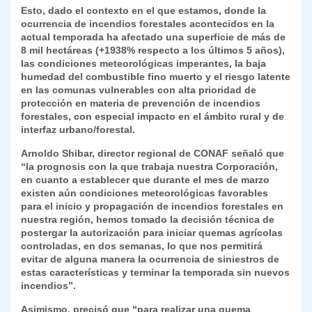
Esto, dado el contexto en el que estamos, donde la
y
ocurrencia de incendios forestales acontecidos en la
actual temporada ha afectado una superficie de más de
8 mil hectáreas (+1938% respecto a los últimos 5 años),
las condiciones meteorológicas imperantes, la baja
humedad del combustible fino muerto y el riesgo latente
en las comunas vulnerables con alta prioridad de
protección en materia de prevención de incendios
forestales, con especial impacto en el ámbito rural y de
interfaz urbano/forestal.
Arnoldo Shibar, director regional de CONAF señaló que
“la prognosis con la que trabaja nuestra Corporación,
en cuanto a establecer que durante el mes de marzo
existen aún condiciones meteorológicas favorables
para el inicio y propagación de incendios forestales en
nuestra región, hemos tomado la decisión técnica de
postergar la autorización para iniciar quemas agrícolas
controladas, en dos semanas, lo que nos permitirá
evitar de alguna manera la ocurrencia de siniestros de
estas características y terminar la temporada sin nuevos
incendios”.
Asimismo, precisó que “para realizar una quema