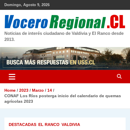
Skip
Domingo, Agosto 9, 2026
to
content
Noticias de interés ciudadano de Valdivia y El Ranco desde
2013.
Home
2023
Marzo
14
CONAF Los Ríos posterga inicio del calendario de quemas
agrícolas 2023
DESTACADAS
EL RANCO
VALDIVIA