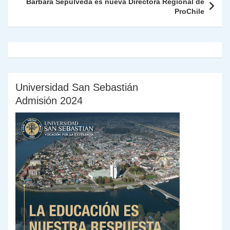
k
dl
Bárbara Sepúlveda es nueva Directora Regional de
ProChile
y
Universidad San Sebastián
Admisión 2024