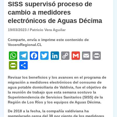
SISS supervisó proceso de
cambio a medidores
electrónicos de Aguas Décima
19/03/2023
Patricio Vera Aguilar
Comparte, envía o imprime este contenido de
VoceroRegional.CL
W
T
F
T
Li
C
G
E
P
h
el
a
w
n
o
m
m
ri
P
C
at
e
c
itt
k
p
ai
ai
nt
ri
o
Revisar los beneficios y los avances en el programa de
s
gr
e
er
e
y
l
l
nt
m
migración a medidores electrónicos del consumo de
A
a
b
dI
Li
agua potable domiciliaria de Valdivia, fue el objetivo de
Fr
p
la reunión de trabajo que esta semana sostuvo la
p
m
o
n
n
ie
ar
Superintendencia de Servicios Sanitarios (SISS) de la
Región de Los Ríos y los equipos de Aguas Décima.
p
o
k
n
tir
De 2018 a la fecha, la compañía valdiviana ha
k
dl
reemplazado cerca del 38 por ciento de los medidores