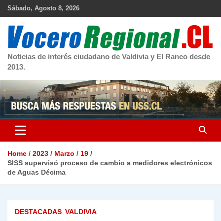
Skip
Sábado, Agosto 8, 2026
to
content
Noticias de interés ciudadano de Valdivia y El Ranco desde
2013.
Home
2023
Marzo
19
SISS supervisó proceso de cambio a medidores electrónicos
de Aguas Décima
DESTACADAS
VALDIVIA