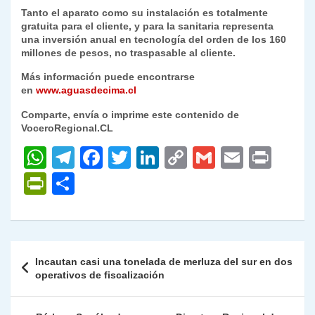
Tanto el aparato como su instalación es totalmente
gratuita para el cliente, y para la sanitaria representa
una inversión anual en tecnología del orden de los 160
millones de pesos, no traspasable al cliente.
Más información puede encontrarse
en
www.aguasdecima.cl
Comparte, envía o imprime este contenido de
VoceroRegional.CL
W
T
F
T
Li
C
G
E
P
h
el
a
w
n
o
m
m
ri
P
C
at
e
c
itt
k
p
ai
ai
nt
ri
o
s
gr
e
er
e
y
l
l
nt
m
A
a
b
dI
Li
Fr
p
Navegación
Incautan casi una tonelada de merluza del sur en dos
p
m
o
n
n
ie
ar
de
operativos de fiscalización
p
o
k
n
tir
entradas