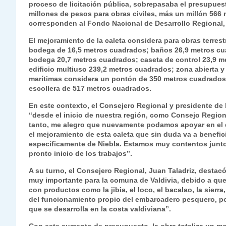
proceso de licitación pública, sobrepasaba el presupuest
s
gr
e
er
e
y
l
l
millones de pesos para obras civiles, más un millón 566
A
a
b
dI
Li
corresponden al Fondo Nacional de Desarrollo Regional,
p
m
o
n
n
El mejoramiento de la caleta considera para obras terres
bodega de 16,5 metros cuadrados; baños 26,9 metros cua
p
o
k
bodega 20,7 metros cuadrados; caseta de control 23,9 m
edificio multiuso 239,2 metros cuadrados; zona abierta 
k
marítimas considera un pontón de 350 metros cuadrados
escollera de 517 metros cuadrados.
En este contexto, el Consejero Regional y presidente de
“desde el inicio de nuestra región, como Consejo Region
tanto, me alegro que nuevamente podamos apoyar en el des
el mejoramiento de esta caleta que sin duda va a benefic
específicamente de Niebla. Estamos muy contentos junto
pronto inicio de los trabajos”.
A su turno, el Consejero Regional, Juan Taladriz, destac
muy importante para la comuna de Valdivia, debido a que
con productos como la jibia, el loco, el bacalao, la sierr
del funcionamiento propio del embarcadero pesquero, por 
que se desarrolla en la costa valdiviana”.