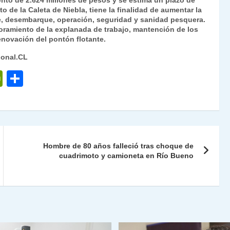
nto de 2.624 millones de pesos y se estima un plazo de
 de la Caleta de Niebla, tiene la finalidad de aumentar la
, desembarque, operación, seguridad y sanidad pesquera.
joramiento de la explanada de trabajo, mantención de los
renovación del pontón flotante.
ional.CL
P
C
ri
o
nt
m
Fr
p
ie
ar
Hombre de 80 años falleció tras choque de
n
tir
cuadrimoto y camioneta en Río Bueno
dl
y