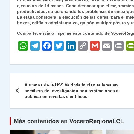
Con este aumento de presupuesto, la obra totaliza un mo
ejecución de 14 meses. Cabe destacar que el mejoramiento
productividad, solucionando los problemas de embarque
La etapa considera la ejecución de las obras, para el me
boxes, edificio administrativo, galpón multipropósito y 
Comparte, envía o imprime este contenido de VoceroReg
W
T
F
T
Li
C
G
E
P
h
el
a
w
n
o
m
m
ri
at
e
c
itt
k
p
ai
ai
nt
s
gr
e
er
e
y
l
l
Navegación
A
a
b
dI
Li
Alumnos de la USS Valdivia inician talleres en
de
semillero de investigación con aspiraciones a
p
m
o
n
n
publicar en revistas científicas
p
o
k
entradas
k
Más contenidos en VoceroRegional.CL