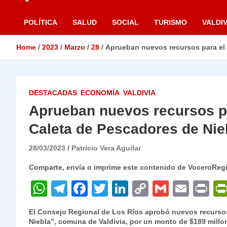
POLÍTICA
SALUD
SOCIAL
TURISMO
VALDIV
Home
2023
Marzo
28
Aprueban nuevos recursos para el 
DESTACADAS
ECONOMÍA
VALDIVIA
Aprueban nuevos recursos pa
Caleta de Pescadores de Nie
28/03/2023
Patricio Vera Aguilar
Comparte, envía o imprime este contenido de VoceroReg
W
T
F
T
Li
C
G
E
P
h
el
a
w
n
o
m
m
ri
El Consejo Regional de Los Ríos aprobó nuevos recursos
at
e
c
itt
k
p
ai
ai
nt
Niebla”, comuna de Valdivia, por un monto de $189 millo