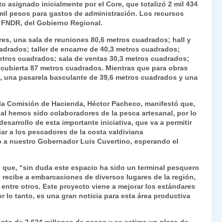
o asignado inicialmente por el Core, que totalizó 2 mil 434
Fr
p
 mil pesos para gastos de administración. Los recursos
ie
ar
 FNDR, del Gobierno Regional.
n
tir
tres, una sala de reuniones 80,6 metros cuadrados; hall y
drados; taller de encarne de 40,3 metros cuadrados;
dl
etros cuadrados; sala de ventas 30,3 metros cuadrados;
y cubierta 87 metros cuadrados. Mientras que para obras
y
, una pasarela basculante de 39,6 metros cuadrados y una
 la Comisión de Hacienda, Héctor Pacheco, manifestó que,
al hemos sido colaboradores de la pesca artesanal, por lo
arrollo de esta importante iniciativa, que va a permitir
iar a los pescadores de la costa valdiviana
 a nuestro Gobernador Luis Cuvertino, esperando el
ó que, “sin duda este espacio ha sido un terminal pesquero
 recibe a embarcaciones de diversos lugares de la región,
a, entre otros. Este proyecto viene a mejorar los estándares
lo tanto, es una gran noticia para esta área productiva