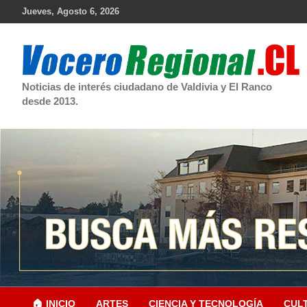
Skip
Jueves, Agosto 6, 2026
to
content
Noticias de interés ciudadano de Valdivia y El Ranco
desde 2013.
🏠 INICIO
ARTES
CIENCIA Y TECNOLOGÍA
CUL