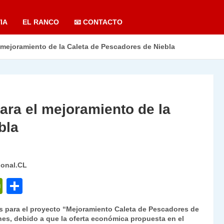
IA
EL RANCO
📧 CONTACTO
mejoramiento de la Caleta de Pescadores de Niebla
ra el mejoramiento de la
bla
ional.CL
P
C
ri
o
 para el proyecto “Mejoramiento Caleta de Pescadores de
nt
m
nes, debido a que la oferta económica propuesta en el