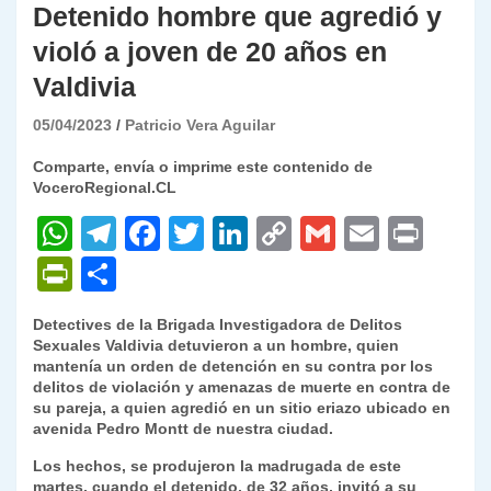
Detenido hombre que agredió y
violó a joven de 20 años en
Valdivia
05/04/2023
Patricio Vera Aguilar
Comparte, envía o imprime este contenido de
VoceroRegional.CL
W
T
F
T
Li
C
G
E
P
h
el
a
w
n
o
m
m
ri
P
C
at
e
c
itt
k
p
ai
ai
nt
ri
o
Detectives de la Brigada Investigadora de Delitos
s
gr
e
er
e
y
l
l
nt
m
Sexuales Valdivia detuvieron a un hombre, quien
A
a
b
dI
Li
mantenía un orden de detención en su contra por los
Fr
p
delitos de violación y amenazas de muerte en contra de
p
m
o
n
n
ie
ar
su pareja, a quien agredió en un sitio eriazo ubicado en
avenida Pedro Montt de nuestra ciudad.
p
o
k
n
tir
Los hechos, se produjeron la madrugada de este
k
dl
martes, cuando el detenido, de 32 años, invitó a su