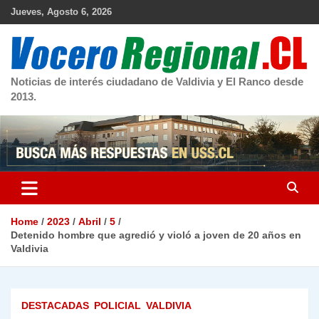
Skip
Jueves, Agosto 6, 2026
to
content
Noticias de interés ciudadano de Valdivia y El Ranco desde
2013.
Home
2023
Abril
5
Detenido hombre que agredió y violó a joven de 20 años en
Valdivia
DESTACADAS
POLICIAL
VALDIVIA