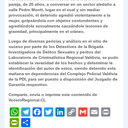
pareja, de 20 años, a conversar en un sector aledaño a
y
calle Pedro Montt, lugar en el cual y sin mediar
provocación, el detenido agredió violentamente a la
mujer, golpeándola con objetos contundentes y
agrediéndola sexualmente causándole lesiones de
gravedad, principalmente en el cráneo.
Luego de diversas pericias y análisis en el sitio de
suceso por parte de los Detectives de la Brigada
Investigadora de Delitos Sexuales y peritos del
Laboratorio de Criminalística Regional Valdivia, se pudo
establecer la veracidad de los hechos y determinar la
identificación del autor de estos, siendo detenido esta
mañana en dependencias del Complejo Policial Valdivia
de la PDI, para ser puesto a disposición del Juzgado de
Garantía respectivo.
Comparte, envía o imprime este contenido de
VoceroRegional.CL
W
T
F
T
Li
C
G
E
P
h
el
a
w
n
o
m
m
ri
P
C