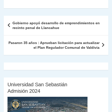
at
e
c
itt
k
p
ai
ai
nt
ri
o
s
gr
e
er
e
y
l
l
nt
m
A
a
b
dI
Li
Fr
p
Navegación
Gobierno apoyó desarrollo de emprendimientos en
p
m
o
n
n
ie
ar
de
recinto penal de Llancahue
p
o
k
n
tir
entradas
k
dl
Pasaron 35 años : Aprueban licitación para actualizar
el Plan Regulador Comunal de Valdivia
y
Universidad San Sebastián
Admisión 2024