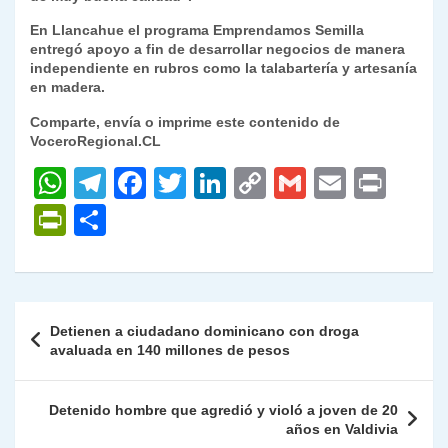
En Llancahue el programa Emprendamos Semilla
entregó apoyo a fin de desarrollar negocios de manera
independiente en rubros como la talabartería y artesanía
en madera.
Comparte, envía o imprime este contenido de
VoceroRegional.CL
W
T
F
T
Li
C
G
E
P
h
el
a
w
n
o
m
m
ri
P
C
at
e
c
itt
k
p
ai
ai
nt
ri
o
s
gr
e
er
e
y
l
l
nt
m
A
a
b
dI
Li
Fr
p
Navegación
Detienen a ciudadano dominicano con droga
p
m
o
n
n
ie
ar
de
avaluada en 140 millones de pesos
p
o
k
n
tir
entradas
k
dl
Detenido hombre que agredió y violó a joven de 20
años en Valdivia
y