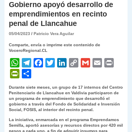
Gobierno apoyó desarrollo de
emprendimientos en recinto
penal de Llancahue
05/04/2023
Patricio Vera Aguilar
Comparte, envía o imprime este contenido de
VoceroRegional.CL
W
T
F
T
Li
C
G
E
P
h
el
a
w
n
o
m
m
ri
P
C
at
e
c
itt
k
p
ai
ai
nt
ri
o
Durante siete meses, un grupo de 17 internos del Centro
s
gr
e
er
e
y
l
l
nt
m
Penitenciario de Llancahue en Valdivia participaron de
A
a
b
dI
Li
un programa de emprendimiento que desarrolló el
Fr
p
gobierno a través del Fondo de Solidaridad e Inversión
p
m
o
n
n
ie
ar
Social, FOSIS, al interior del recinto penal.
p
o
k
n
tir
La iniciativa, enmarcada en el programa Emprendamos
Semilla, aportó asesorías y recursos directos por 420 mil
k
dl
pesos a cada uno, a fin de adquirir insumos para