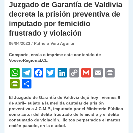
Juzgado de Garantía de Valdivia
decreta la prisión preventiva de
imputado por femicidio
frustrado y violación
06/04/2023
Patricio Vera Aguilar
Comparte, envía o imprime este contenido de
VoceroRegional.CL
W
T
F
T
Li
C
G
E
P
h
el
a
w
n
o
m
m
ri
P
C
at
e
c
itt
k
p
ai
ai
nt
ri
o
El Juzgado de Garantía de Valdivia dejó hoy –viernes 6
s
gr
e
er
e
y
l
l
nt
m
de abril– sujeto a la medida cautelar de prisión
A
a
b
dI
Li
preventiva a J.C.M.P., imputado por el Ministerio Público
Fr
p
como autor del delito frustrado de femicidio y el delito
p
m
o
n
n
ie
ar
consumado de violación. Ilícitos perpetrados el martes
recién pasado, en la ciudad.
p
o
k
n
tir