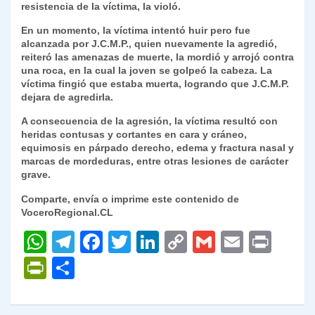
resistencia de la víctima, la violó.
En un momento, la víctima intentó huir pero fue
alcanzada por J.C.M.P., quien nuevamente la agredió,
reiteró las amenazas de muerte, la mordió y arrojó contra
una roca, en la cual la joven se golpeó la cabeza. La
víctima fingió que estaba muerta, logrando que J.C.M.P.
dejara de agredirla.
A consecuencia de la agresión, la víctima resultó con
heridas contusas y cortantes en cara y cráneo,
equimosis en párpado derecho, edema y fractura nasal y
marcas de mordeduras, entre otras lesiones de carácter
grave.
Comparte, envía o imprime este contenido de
VoceroRegional.CL
W
T
F
T
Li
C
G
E
P
h
el
a
w
n
o
m
m
ri
P
C
at
e
c
itt
k
p
ai
ai
nt
ri
o
s
gr
e
er
e
y
l
l
nt
m