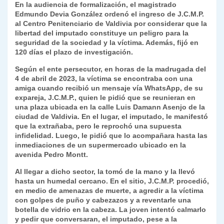
En la audiencia de formalización, el magistrado
k
dl
Edmundo Devia González ordenó el ingreso de J.C.M.P.
al Centro Penitenciario de Valdivia por considerar que la
y
libertad del imputado constituye un peligro para la
seguridad de la sociedad y la víctima. Además, fijó en
120 días el plazo de investigación.
Según el ente persecutor, en horas de la madrugada del
4 de abril de 2023, la víctima se encontraba con una
amiga cuando recibió un mensaje vía WhatsApp, de su
expareja, J.C.M.P., quien le pidió que se reunieran en
una plaza ubicada en la calle Luis Damann Asenjo de la
ciudad de Valdivia. En el lugar, el imputado, le manifestó
que la extrañaba, pero le reprochó una supuesta
infidelidad. Luego, le pidió que lo acompañara hasta las
inmediaciones de un supermercado ubicado en la
avenida Pedro Montt.
Al llegar a dicho sector, la tomó de la mano y la llevó
hasta un humedal cercano. En el sitio, J.C.M.P. procedió,
en medio de amenazas de muerte, a agredir a la víctima
con golpes de puño y cabezazos y a reventarle una
botella de vidrio en la cabeza. La joven intentó calmarlo
y pedir que conversaran, el imputado, pese a la