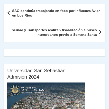
A
a
b
dI
Li
Fr
p
Navegación
SAG continúa trabajando en foco por Influenza Aviar
p
m
o
n
n
ie
ar
de
en Los Ríos
p
o
k
n
tir
entradas
k
dl
Sernac y Transportes realizan fiscalización a buses
interurbanos previo a Semana Santa
y
Universidad San Sebastián
Admisión 2024