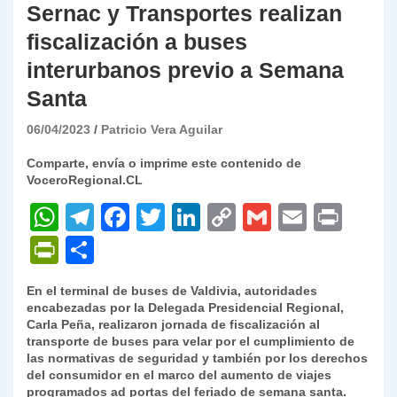
Sernac y Transportes realizan
fiscalización a buses
interurbanos previo a Semana
Santa
06/04/2023
Patricio Vera Aguilar
Comparte, envía o imprime este contenido de
VoceroRegional.CL
W
T
F
T
Li
C
G
E
P
h
el
a
w
n
o
m
m
ri
P
C
at
e
c
itt
k
p
ai
ai
nt
ri
o
En el terminal de buses de Valdivia, autoridades
s
gr
e
er
e
y
l
l
nt
m
encabezadas por la Delegada Presidencial Regional,
A
a
b
dI
Li
Carla Peña, realizaron jornada de fiscalización al
Fr
p
transporte de buses para velar por el cumplimiento de
p
m
o
n
n
ie
ar
las normativas de seguridad y también por los derechos
del consumidor en el marco del aumento de viajes
p
o
k
n
tir
programados ad portas del feriado de semana santa.