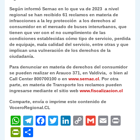
Según informó Sernac en lo que va de 2023 a nivel
regional se han recibido 61 reclamos en materia de
infracciones a la ley protección a los derechos al
consumidor en el mercado de buses interurbanos, que
tienen que ver con el no cumplimiento de las
condiciones establecidas cómo tipo de servicio, perdida
de equipaje, mala calidad del servicio, entre otras y que
implican una vulneración de los derechos de la
ciudadanía.
Para denunciar en materia de derechos del consumidor
se pueden realizar en Arauco 371, en Valdivia, o bien al
Call Center 800700100 o en
www.sernac.cl
. Por otra
parte, en materia de Transporte los reclamos pueden
ingresarse mediante el sitio web
www.fiscalizacion.cl
Comparte, envía o imprime este contenido de
VoceroRegional.CL
W
T
F
T
Li
C
G
E
P
h
el
a
w
n
o
m
m
ri
P
C