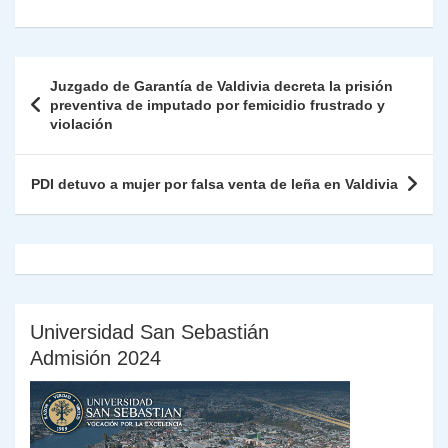
at
e
c
itt
k
p
ai
ai
nt
ri
o
s
gr
e
er
e
y
l
l
nt
m
A
a
b
dI
Li
Fr
p
Navegación
Juzgado de Garantía de Valdivia decreta la prisión
p
m
o
n
n
ie
ar
de
preventiva de imputado por femicidio frustrado y
p
o
k
violación
n
tir
entradas
k
dl
PDI detuvo a mujer por falsa venta de leña en Valdivia
y
Universidad San Sebastián
Admisión 2024