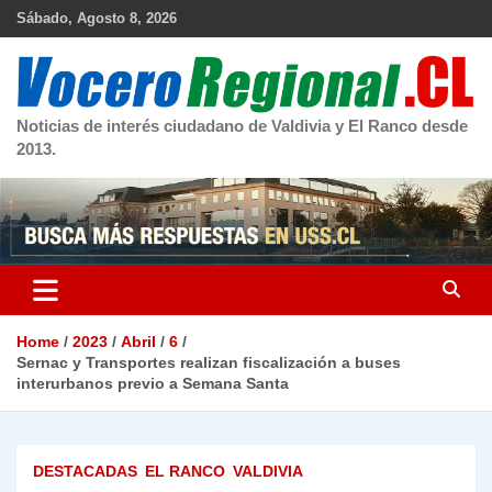
Skip
Sábado, Agosto 8, 2026
to
content
Noticias de interés ciudadano de Valdivia y El Ranco desde
2013.
Home
2023
Abril
6
Sernac y Transportes realizan fiscalización a buses
interurbanos previo a Semana Santa
DESTACADAS
EL RANCO
VALDIVIA