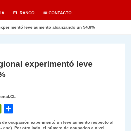
IA
EL RANCO
📧 CONTACTO
 experimentó leve aumento alcanzando un 54,6%
gional experimentó leve
6%
ional.CL
P
C
ri
o
sa de ocupación experimentó un leve aumento respecto al
nt
m
c- ene). Por otro lado, el número de ocupados a nivel