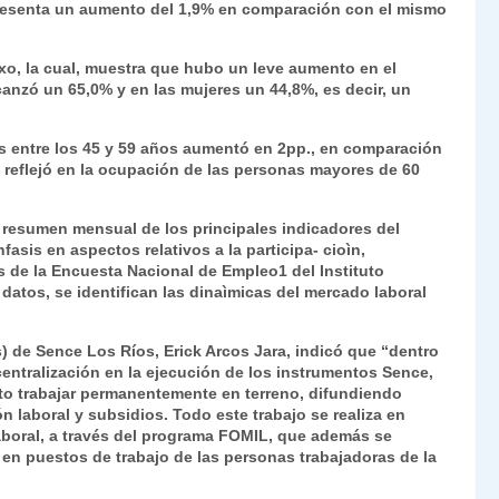
epresenta un aumento del 1,9% en comparación con el mismo
Fr
p
ie
ar
xo, la cual, muestra que hubo un leve aumento en el
n
tir
canzó un 65,0% y en las mujeres un 44,8%, es decir, un
dl
os entre los 45 y 59 años aumentó en 2pp., en comparación
y
e reflejó en la ocupación de las personas mayores de 60
 resumen mensual de los principales indicadores del
asis en aspectos relativos a la participa- cioìn,
s de la Encuesta Nacional de Empleo1 del Instituto
e datos, se identifican las dinaìmicas del mercado laboral
(s) de Sence Los Ríos, Erick Arcos Jara, indicó que “dentro
centralización en la ejecución de los instrumentos Sence,
to trabajar permanentemente en terreno, difundiendo
n laboral y subsidios. Todo este trabajo se realiza en
aboral, a través del programa FOMIL, que además se
 en puestos de trabajo de las personas trabajadoras de la