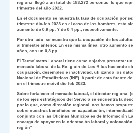
regional llegó a un total de 183.272 personas, lo que r
s
gr
e
er
e
y
l
l
trimestre del año 2022.
A
a
b
dI
Li
En el documento se muestra la tasa de ocupación por se
p
m
o
n
n
trimestre dic-feb 2023 en el caso de los hombres, esta al
aumento de 0,9 pp. Y de 0,4 pp., respectivamente.
p
o
k
Por otro lado, se muestra que la ocupación de los adult
k
al trimestre anterior. En esa misma línea, otro aumento s
años, con un 0,8 pp.
El Termoìmetro Laboral tiene como objetivo presentar un
mercado laboral de la Re- gioìn de Los Riìos haciendo eìnf
ocupacioìn, desempleo e inactividad, utilizando los dato
Nacional de Estadiìsticas (INE). A partir de esta fuente d
en el trimestre moìvil dic-feb 2023.
Sobre fortalecer el mercado laboral, el director regional 
de los ejes estratégicos del Servicio se encuentra la des
por lo que, como dirección regional, nos hemos propues
sobre nuestros beneficios en capacitación, intermediació
conjunto con las Oficinas Municipales de Información L
encarga de apoyar en la orientación laboral y colocación
región”