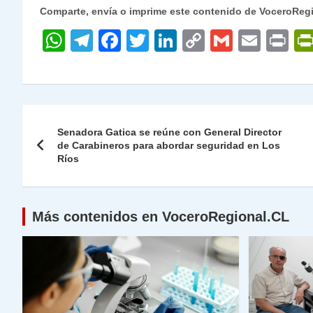
Comparte, envía o imprime este contenido de VoceroReg
W
T
F
T
Li
C
G
E
P
h
el
a
w
n
o
m
m
ri
at
e
c
itt
k
p
ai
ai
nt
s
gr
e
er
e
y
l
l
Navegación
A
a
b
dI
Li
Senadora Gatica se reúne con General Director
de
de Carabineros para abordar seguridad en Los
p
m
o
n
n
Ríos
p
o
k
entradas
k
Más contenidos en VoceroRegional.CL