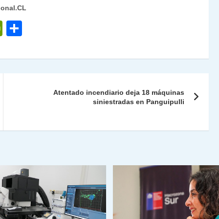
ional.CL
P
C
ri
o
nt
m
Fr
p
ie
ar
Atentado incendiario deja 18 máquinas
n
tir
siniestradas en Panguipulli
dl
y