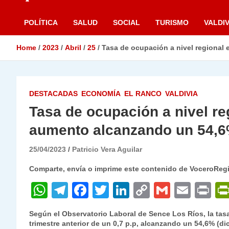
POLÍTICA
SALUD
SOCIAL
TURISMO
VALDIV
Home
2023
Abril
25
Tasa de ocupación a nivel regional
DESTACADAS
ECONOMÍA
EL RANCO
VALDIVIA
Tasa de ocupación a nivel re
aumento alcanzando un 54,
25/04/2023
Patricio Vera Aguilar
Comparte, envía o imprime este contenido de VoceroReg
W
T
F
T
Li
C
G
E
P
h
el
a
w
n
o
m
m
ri
Según el Observatorio Laboral de Sence Los Ríos, la ta
at
e
c
itt
k
p
ai
ai
nt
trimestre anterior de un 0,7 p.p, alcanzando un 54,6% (di