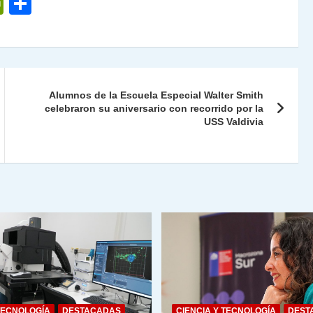
P
C
ri
o
nt
m
Fr
p
ie
ar
Alumnos de la Escuela Especial Walter Smith
n
tir
celebraron su aniversario con recorrido por la
USS Valdivia
dl
y
TECNOLOGÍA
DESTACADAS
CIENCIA Y TECNOLOGÍA
DEST