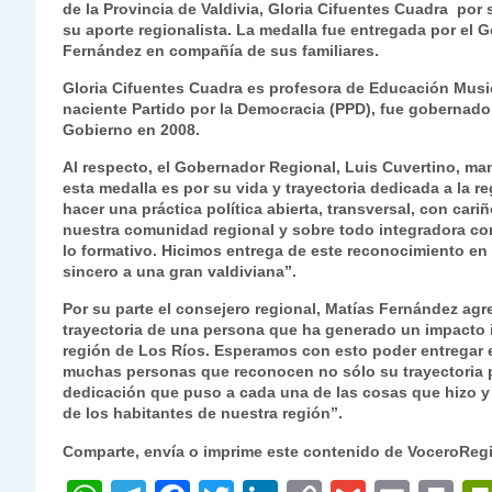
de la Provincia de Valdivia, Gloria Cifuentes Cuadra por 
s
gr
e
er
e
y
l
l
su aporte regionalista. La medalla fue entregada por el 
A
a
b
dI
Li
Fernández en compañía de sus familiares.
p
m
o
n
n
Gloria Cifuentes Cuadra es profesora de Educación Musica
naciente Partido por la Democracia (PPD), fue gobernadora
p
o
k
Gobierno en 2008.
k
Al respecto, el Gobernador Regional, Luis Cuvertino, man
esta medalla es por su vida y trayectoria dedicada a la 
hacer una práctica política abierta, transversal, con car
nuestra comunidad regional y sobre todo integradora con
lo formativo. Hicimos entrega de este reconocimiento en
sincero a una gran valdiviana”.
Por su parte el consejero regional, Matías Fernández ag
trayectoria de una persona que ha generado un impacto im
región de Los Ríos. Esperamos con esto poder entregar e
muchas personas que reconocen no sólo su trayectoria pol
dedicación que puso a cada una de las cosas que hizo y q
de los habitantes de nuestra región”.
Comparte, envía o imprime este contenido de VoceroReg