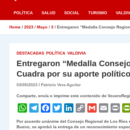
POLÍTICA
SALUD
SOCIAL
TURISMO
VALDIV
Home
2023
Mayo
3
Entregaron “Medalla Consejo Regional
DESTACADAS
POLÍTICA
VALDIVIA
Entregaron “Medalla Consejo
Cuadra por su aporte político
03/05/2023
Patricio Vera Aguilar
Comparte, envía o imprime este contenido de VoceroReg
W
T
F
T
Li
C
G
E
P
h
el
a
w
n
o
m
m
ri
Por acuerdo unánime del Consejo Regional de Los Ríos en
at
e
c
itt
k
p
ai
ai
nt
Bueno, se aprobó la entrega de un reconocimiento espec