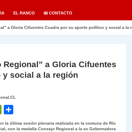
IA
EL RANCO
📧 CONTACTO
” a Gloria Cifuentes Cuadra por su aporte político y social a la 
 Regional” a Gloria Cifuentes
 y social a la región
ional.CL
P
C
ri
o
 la última sesión plenaria realizada en la comuna de Río
nt
m
ial, con la medalla Consejo Regional a la ex Gobernadora