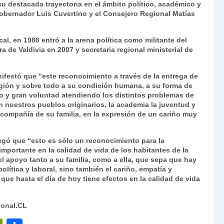
su destacada trayectoria en el ámbito político, académico y
Fr
p
Gobernador Luis Cuvertino y el Consejero Regional Matías
ie
ar
n
tir
l, en 1988 entró a la arena política como militante del
 de Valdivia en 2007 y secretaria regional ministerial de
dl
y
ifestó que “este reconocimiento a través de la entrega de
región y sobre todo a su condición humana, a su forma de
iño y gran voluntad atendiendo los distintos problemas de
 nuestros pueblos originarios, la academia la juventud y
 compañía de su familia, en la expresión de un cariño muy
regó que “esto es sólo un reconocimiento para la
portante en la calidad de vida de los habitantes de la
l apoyo tanto a su familia, como a ella, que sepa que hay
ítica y laboral, sino también el cariño, empatía y
ue hasta el día de hoy tiene efectos en la calidad de vida
ional.CL