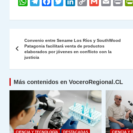
W
T
F
T
Li
C
G
E
P
h
el
a
w
n
o
m
m
ri
at
e
c
itt
k
p
ai
ai
nt
s
gr
e
er
e
y
l
l
Navegación
A
a
b
dI
Li
Convenio entre Sename Los Ríos y SouthWood
de
Patagonia facilitará venta de productos
p
m
o
n
n
elaborados por jóvenes en conflicto con la
p
o
k
entradas
justicia
k
Más contenidos en VoceroRegional.CL
CIENCIA Y TECNOLOGÍA
DESTACADAS
CIENCIA Y 