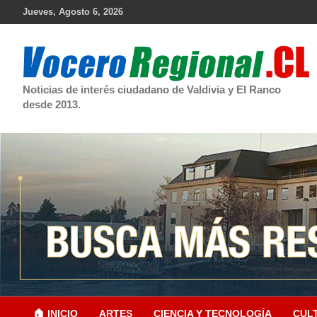
Skip
Jueves, Agosto 6, 2026
to
content
Noticias de interés ciudadano de Valdivia y El Ranco
desde 2013.
🏠 INICIO
ARTES
CIENCIA Y TECNOLOGÍA
CUL