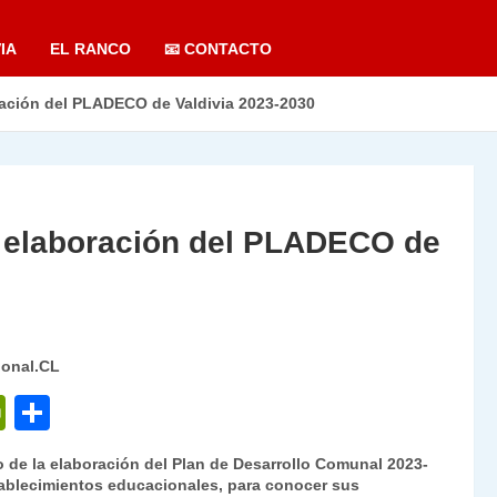
IA
EL RANCO
📧 CONTACTO
ración del PLADECO de Valdivia 2023-2030
a elaboración del PLADECO de
ional.CL
P
C
ri
o
to de la elaboración del Plan de Desarrollo Comunal 2023-
nt
m
stablecimientos educacionales, para conocer sus