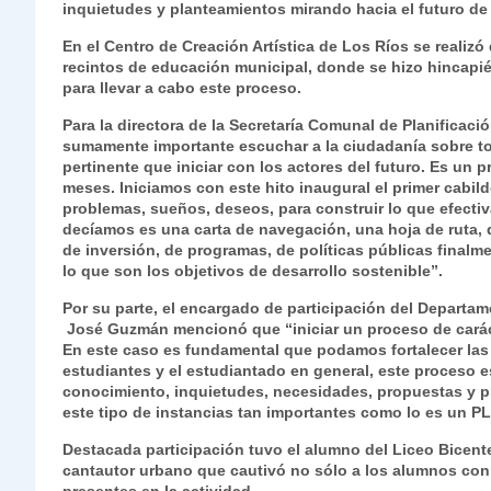
inquietudes y planteamientos mirando hacia el futuro de l
s
gr
e
er
e
y
l
l
En el Centro de Creación Artística de Los Ríos se realizó
A
a
b
dI
Li
recintos de educación municipal, donde se hizo hincapié
p
m
o
n
n
para llevar a cabo este proceso.
p
o
k
Para la directora de la Secretaría Comunal de Planificaci
sumamente importante escuchar a la ciudadanía sobre to
k
pertinente que iniciar con los actores del futuro. Es un 
meses. Iniciamos con este hito inaugural el primer cabil
problemas, sueños, deseos, para construir lo que efecti
decíamos es una carta de navegación, una hoja de ruta, 
de inversión, de programas, de políticas públicas final
lo que son los objetivos de desarrollo sostenible”.
Por su parte, el encargado de participación del Depart
José Guzmán mencionó que “iniciar un proceso de carácte
En este caso es fundamental que podamos fortalecer las
estudiantes y el estudiantado en general, este proceso e
conocimiento, inquietudes, necesidades, propuestas y pr
este tipo de instancias tan importantes como lo es un P
Destacada participación tuvo el alumno del Liceo Bicen
cantautor urbano que cautivó no sólo a los alumnos con