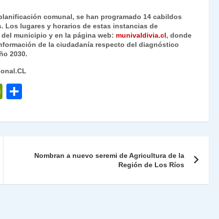
 planificación comunal, se han programado 14 cabildos
. Los lugares y horarios de estas instancias de
 del municipio y en la página web:
munivaldivia.cl
, donde
nformación de la ciudadanía respecto del diagnóstico
ño 2030.
ional.CL
P
C
ri
o
nt
m
Fr
p
ie
ar
Nombran a nuevo seremi de Agricultura de la
n
tir
Región de Los Ríos
dl
y