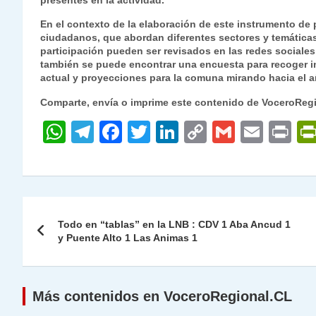
presentes en la actividad.
En el contexto de la elaboración de este instrumento de
ciudadanos, que abordan diferentes sectores y temáticas
participación pueden ser revisados en las redes sociales
también se puede encontrar una encuesta para recoger i
actual y proyecciones para la comuna mirando hacia el a
Comparte, envía o imprime este contenido de VoceroReg
W
T
F
T
Li
C
G
E
P
h
el
a
w
n
o
m
m
ri
at
e
c
itt
k
p
ai
ai
nt
s
gr
e
er
e
y
l
l
Navegación
A
a
b
dI
Li
Todo en “tablas” en la LNB : CDV 1 Aba Ancud 1
de
y Puente Alto 1 Las Animas 1
p
m
o
n
n
p
o
k
entradas
k
Más contenidos en VoceroRegional.CL