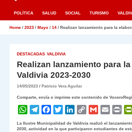
POLÍTICA
SALUD
SOCIAL
TURISMO
VALDIV
Home
2023
Mayo
14
Realizan lanzamiento para la elabo
DESTACADAS
VALDIVIA
Realizan lanzamiento para l
Valdivia 2023-2030
14/05/2023
Patricio Vera Aguilar
Comparte, envía o imprime este contenido de VoceroReg
W
T
F
T
Li
C
G
E
P
h
el
a
w
n
o
m
m
ri
La Ilustre Municipalidad de Valdivia realizó el lanzamien
at
e
c
itt
k
p
ai
ai
nt
2030, actividad en la que participaron estudiantes de e