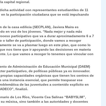
a capital regional.
Fr
p
 dicha actividad con representantes estudiantiles de 11
ie
ar
 en la participación ciudadana que se está impulsando
n
tir
dl
ón de la casa edilicia (SECPLAN), Javiera Maira es
do en voz de los jóvenes. “Nada mejor y nada más
y
proceso participativo que va a durar aproximadamente 6 a 7
do o taller de participación, donde vamos a recoger
vamente se va a plasmar luego en este plan, que como lo
que nos tiene que ir apoyando las decisiones en materia
mente. Lo que vamos a recoger lo tenemos que vincular con
amento de Administración de Educación Municipal (DAEM)
r participativo, de políticas públicas ya es innovador.
 propias capacidades orgánicas que tienen los centros de
s una instancia esencial, que permite traspasar ese
oblemática de las juventudes a contenido explícito en
LADECO”, finalizó.
tenario de Los Ríos, Vicente Cea Salinas “BABYSLIM”,
 su música, sino también a las autoridades y docentes