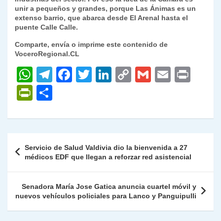
unir a pequeños y grandes, porque Las Ánimas es un
extenso barrio, que abarca desde El Arenal hasta el
puente Calle Calle.
Comparte, envía o imprime este contenido de
VoceroRegional.CL
W
T
F
T
Li
C
G
E
P
h
el
a
w
n
o
m
m
ri
P
C
at
e
c
itt
k
p
ai
ai
nt
ri
o
s
gr
e
er
e
y
l
l
nt
m
A
a
b
dI
Li
Fr
p
Navegación
Servicio de Salud Valdivia dio la bienvenida a 27
p
m
o
n
n
ie
ar
de
médicos EDF que llegan a reforzar red asistencial
p
o
k
n
tir
entradas
k
dl
Senadora María Jose Gatica anuncia cuartel móvil y
nuevos vehículos policiales para Lanco y Panguipulli
y