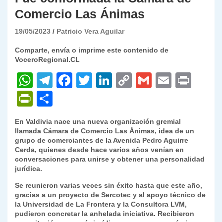
Comercio Las Ánimas
19/05/2023
Patricio Vera Aguilar
Comparte, envía o imprime este contenido de
VoceroRegional.CL
W
T
F
T
Li
C
G
E
P
h
el
a
w
n
o
m
m
ri
P
C
at
e
c
itt
k
p
ai
ai
nt
ri
o
En Valdivia nace una nueva organización gremial
s
gr
e
er
e
y
l
l
nt
m
llamada Cámara de Comercio Las Ánimas, idea de un
A
a
b
dI
Li
grupo de comerciantes de la Avenida Pedro Aguirre
Fr
p
Cerda, quienes desde hace varios años venían en
p
m
o
n
n
ie
ar
conversaciones para unirse y obtener una personalidad
jurídica.
p
o
k
n
tir
Se reunieron varias veces sin éxito hasta que este año,
k
dl
gracias a un proyecto de Sercotec y al apoyo técnico de
la Universidad de La Frontera y la Consultora LVM,
y
pudieron concretar la anhelada iniciativa. Recibieron