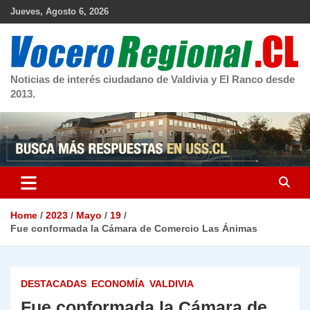
Skip
Jueves, Agosto 6, 2026
to
content
Noticias de interés ciudadano de Valdivia y El Ranco desde
2013.
Home
2023
Mayo
19
Fue conformada la Cámara de Comercio Las Ánimas
DESTACADAS
ECONOMÍA
VALDIVIA
Fue conformada la Cámara de