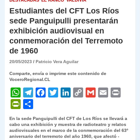
DESTACADAS
EL RANCO
VALDIVIA
Estudiantes del CFT Los Ríos
sede Panguipulli presentarán
exhibición audiovisual en
conmemoración del Terremoto
de 1960
20/05/2023
Patricio Vera Aguilar
Comparte, envía o imprime este contenido de
VoceroRegional.CL
W
T
F
T
Li
C
G
E
P
h
el
a
w
n
o
m
m
ri
P
C
at
e
c
itt
k
p
ai
ai
nt
ri
o
En la sede Panguipulli del CFT de Los Ríos se llevará a
s
gr
e
er
e
y
l
l
nt
m
cabo una exhibición y muestra de radioteatro y relatos
A
a
b
dI
Li
audiovisuales en el marco de la conmemoración del 63º
Fr
p
aniversario del terremoto del año 1960, que afectó -