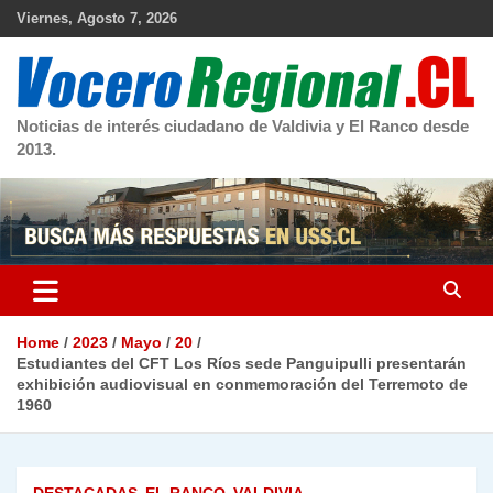
Skip
Viernes, Agosto 7, 2026
to
content
Noticias de interés ciudadano de Valdivia y El Ranco desde
2013.
Home
2023
Mayo
20
Estudiantes del CFT Los Ríos sede Panguipulli presentarán
exhibición audiovisual en conmemoración del Terremoto de
1960