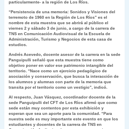
p
m
o
n
n
ie
ar
particularmente- a la región de Los Ríos.
p
o
k
n
tir
“Persistencia de una memoria: Sonidos y Visiones del
terremoto de 1960 en la Región de Los Ríos” es el
k
dl
nombre de esta muestra que se abrirá al público el
viernes 2 y sábado 3 de junio, a cargo de la carrera de
y
TNS en Comunicación Audiovisual de la Escuela de
Administración, Turismo y Negocios de esta casa de
estudios.
Andrés Acevedo, docente asesor de la carrera en la sede
Panguipulli señaló que esta muestra tiene como
objetivo poner en valor ese patrimonio intangible del
territorio. “Nace como un ejercicio pedagógico de
asociación y conservación, que busca la interacción de
los alumnos y alumnas con parte de la memoria que
transita por el territorio como un vestigio”, indicó.
Al respecto, Juan Vásquez, coordinador docente de la
sede Panguipulli del CFT de Los Ríos afirmó que como
sede están muy contentos por esta exhibición y
esperan que sea un aporte para la comunidad. “Para
nuestra sede es muy importante este evento en que los
estudiantes y docentes de la carrera de TNS en