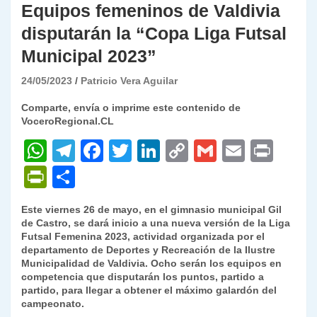
Equipos femeninos de Valdivia
disputarán la “Copa Liga Futsal
Municipal 2023”
24/05/2023
Patricio Vera Aguilar
Comparte, envía o imprime este contenido de
VoceroRegional.CL
W
T
F
T
Li
C
G
E
P
h
el
a
w
n
o
m
m
ri
P
C
at
e
c
itt
k
p
ai
ai
nt
ri
o
Este viernes 26 de mayo, en el gimnasio municipal Gil
s
gr
e
er
e
y
l
l
nt
m
de Castro, se dará inicio a una nueva versión de la Liga
A
a
b
dI
Li
Futsal Femenina 2023, actividad organizada por el
Fr
p
departamento de Deportes y Recreación de la Ilustre
p
m
o
n
n
ie
ar
Municipalidad de Valdivia. Ocho serán los equipos en
competencia que disputarán los puntos, partido a
p
o
k
n
tir
partido, para llegar a obtener el máximo galardón del
k
campeonato.
dl