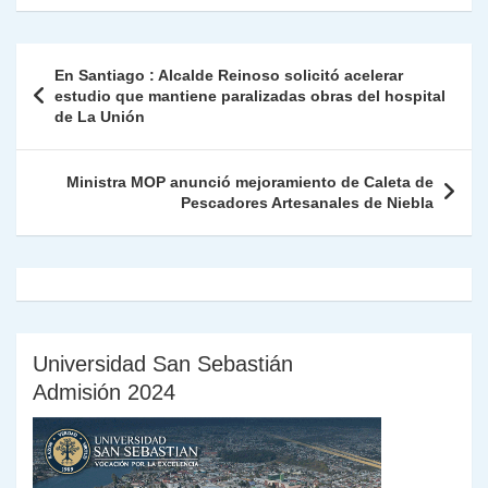
s
gr
e
er
e
y
l
l
nt
m
A
a
b
dI
Li
Fr
p
Navegación
En Santiago : Alcalde Reinoso solicitó acelerar
p
m
o
n
n
ie
ar
de
estudio que mantiene paralizadas obras del hospital
p
o
k
de La Unión
n
tir
entradas
k
dl
Ministra MOP anunció mejoramiento de Caleta de
y
Pescadores Artesanales de Niebla
Universidad San Sebastián
Admisión 2024