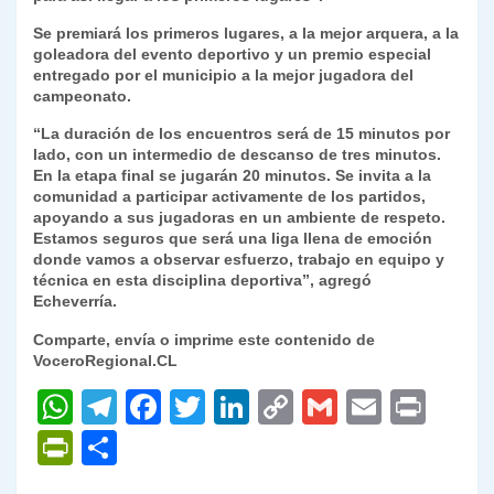
Se premiará los primeros lugares, a la mejor arquera, a la
goleadora del evento deportivo y un premio especial
entregado por el municipio a la mejor jugadora del
campeonato.
“La duración de los encuentros será de 15 minutos por
lado, con un intermedio de descanso de tres minutos.
En la etapa final se jugarán 20 minutos. Se invita a la
comunidad a participar activamente de los partidos,
apoyando a sus jugadoras en un ambiente de respeto.
Estamos seguros que será una liga llena de emoción
donde vamos a observar esfuerzo, trabajo en equipo y
técnica en esta disciplina deportiva”, agregó
Echeverría.
Comparte, envía o imprime este contenido de
VoceroRegional.CL
W
T
F
T
Li
C
G
E
P
h
el
a
w
n
o
m
m
ri
P
C
at
e
c
itt
k
p
ai
ai
nt
ri
o