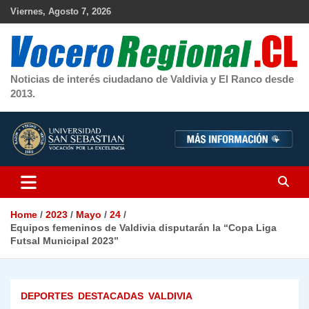
Skip
Viernes, Agosto 7, 2026
to
content
Noticias de interés ciudadano de Valdivia y El Ranco desde
2013.
Home
2023
Mayo
24
Equipos femeninos de Valdivia disputarán la “Copa Liga
Futsal Municipal 2023”
DEPORTES
DESTACADAS
VALDIVIA