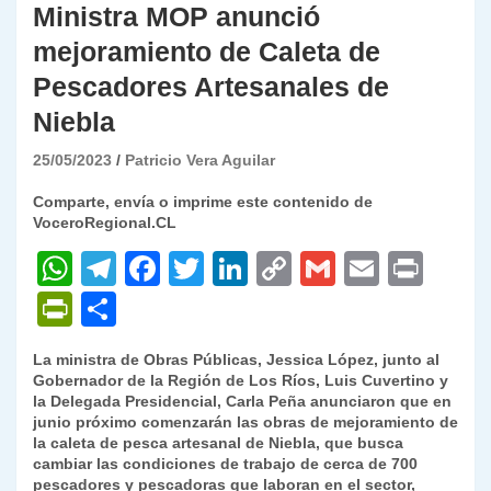
Ministra MOP anunció
mejoramiento de Caleta de
Pescadores Artesanales de
Niebla
25/05/2023
Patricio Vera Aguilar
Comparte, envía o imprime este contenido de
VoceroRegional.CL
W
T
F
T
Li
C
G
E
P
h
el
a
w
n
o
m
m
ri
P
C
at
e
c
itt
k
p
ai
ai
nt
ri
o
La ministra de Obras Públicas, Jessica López, junto al
s
gr
e
er
e
y
l
l
nt
m
Gobernador de la Región de Los Ríos, Luis Cuvertino y
A
a
b
dI
Li
la Delegada Presidencial, Carla Peña anunciaron que en
Fr
p
junio próximo comenzarán las obras de mejoramiento de
p
m
o
n
n
ie
ar
la caleta de pesca artesanal de Niebla, que busca
cambiar las condiciones de trabajo de cerca de 700
p
o
k
n
tir
pescadores y pescadoras que laboran en el sector,