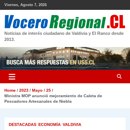
Skip
Viernes, Agosto 7, 2026
to
content
Noticias de interés ciudadano de Valdivia y El Ranco desde
2013.
Home
2023
Mayo
25
Ministra MOP anunció mejoramiento de Caleta de
Pescadores Artesanales de Niebla
DESTACADAS
ECONOMÍA
VALDIVIA