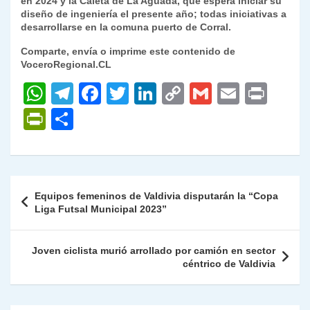
en 2024 y la Caleta de La Aguada, que espera iniciar su
diseño de ingeniería el presente año; todas iniciativas a
desarrollarse en la comuna puerto de Corral.
Comparte, envía o imprime este contenido de
VoceroRegional.CL
W
T
F
T
Li
C
G
E
P
h
el
a
w
n
o
m
m
ri
P
C
at
e
c
itt
k
p
ai
ai
nt
ri
o
s
gr
e
er
e
y
l
l
nt
m
A
a
b
dI
Li
Fr
p
Navegación
Equipos femeninos de Valdivia disputarán la “Copa
p
m
o
n
n
ie
ar
de
Liga Futsal Municipal 2023”
p
o
k
n
tir
entradas
k
dl
Joven ciclista murió arrollado por camión en sector
céntrico de Valdivia
y