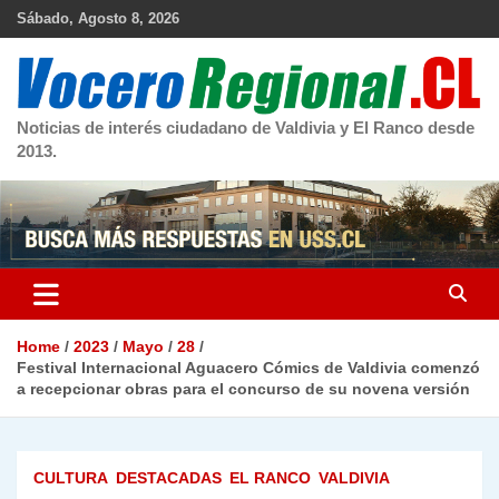
Skip
Sábado, Agosto 8, 2026
to
content
Noticias de interés ciudadano de Valdivia y El Ranco desde
2013.
Home
2023
Mayo
28
Festival Internacional Aguacero Cómics de Valdivia comenzó
a recepcionar obras para el concurso de su novena versión
CULTURA
DESTACADAS
EL RANCO
VALDIVIA