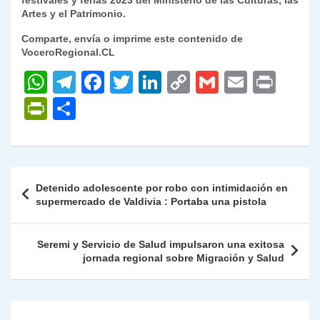
festivales y ferias 2023 del Ministerio de las Culturas, las
Artes y el Patrimonio.
Comparte, envía o imprime este contenido de
VoceroRegional.CL
W
T
F
T
Li
C
G
E
P
h
el
a
w
n
o
m
m
ri
P
C
at
e
c
itt
k
p
ai
ai
nt
ri
o
s
gr
e
er
e
y
l
l
nt
m
A
a
b
dI
Li
Fr
p
Navegación
Detenido adolescente por robo con intimidación en
p
m
o
n
n
ie
ar
de
supermercado de Valdivia : Portaba una pistola
p
o
k
n
tir
entradas
k
dl
Seremi y Servicio de Salud impulsaron una exitosa
jornada regional sobre Migración y Salud
y