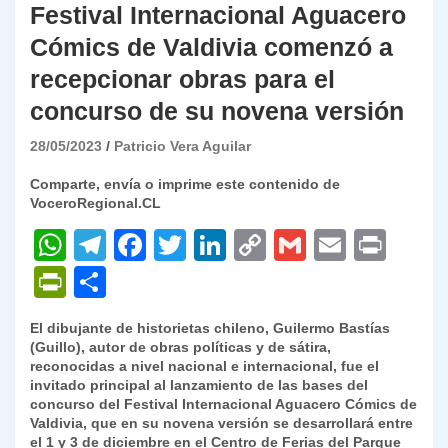
Festival Internacional Aguacero
Cómics de Valdivia comenzó a
recepcionar obras para el
concurso de su novena versión
28/05/2023
Patricio Vera Aguilar
Comparte, envía o imprime este contenido de
VoceroRegional.CL
W
T
F
T
Li
C
G
E
P
h
el
a
w
n
o
m
m
ri
P
C
at
e
c
itt
k
p
ai
ai
nt
ri
o
El dibujante de historietas chileno, Guilermo Bastías
s
gr
e
er
e
y
l
l
nt
m
(Guillo), autor de obras políticas y de sátira,
A
a
b
dI
Li
reconocidas a nivel nacional e internacional, fue el
Fr
p
invitado principal al lanzamiento de las bases del
p
m
o
n
n
ie
ar
concurso del Festival Internacional Aguacero Cómics de
Valdivia, que en su novena versión se desarrollará entre
p
o
k
n
tir
el 1 y 3 de diciembre en el Centro de Ferias del Parque