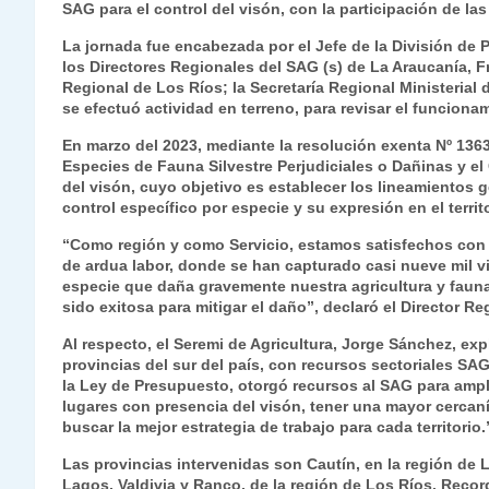
SAG para el control del visón, con la participación de l
s
gr
e
er
e
y
l
l
La jornada fue encabezada por el Jefe de la División de
A
a
b
dI
Li
los Directores Regionales del SAG (s) de La Araucanía, F
p
m
o
n
n
Regional de Los Ríos; la Secretaría Regional Ministerial 
se efectuó actividad en terreno, para revisar el funcion
p
o
k
En marzo del 2023, mediante la resolución exenta Nº 136
k
Especies de Fauna Silvestre Perjudiciales o Dañinas y e
del visón, cuyo objetivo es establecer los lineamientos 
control específico por especie y su expresión en el territ
“Como región y como Servicio, estamos satisfechos con 
de ardua labor, donde se han capturado casi nueve mil vi
especie que daña gravemente nuestra agricultura y fauna 
sido exitosa para mitigar el daño”, declaró el Director R
Al respecto, el Seremi de Agricultura, Jorge Sánchez, expl
provincias del sur del país, con recursos sectoriales SAG/
la Ley de Presupuesto, otorgó recursos al SAG para ampli
lugares con presencia del visón, tener una mayor cercan
buscar la mejor estrategia de trabajo para cada territorio.
Las provincias intervenidas son Cautín, en la región de 
Lagos, Valdivia y Ranco, de la región de Los Ríos. Recor