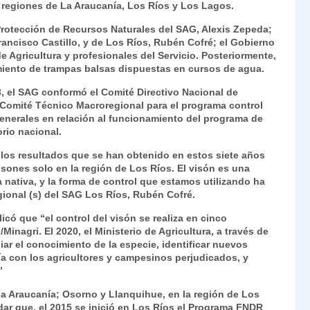
as regiones de La Araucanía, Los Ríos y Los Lagos.
Fr
p
 Protección de Recursos Naturales del SAG, Alexis Zepeda;
ie
ar
rancisco Castillo, y de Los Ríos, Rubén Cofré; el Gobierno
n
tir
de Agricultura y profesionales del Servicio. Posteriormente,
amiento de trampas balsas dispuestas en cursos de agua.
dl
3, el SAG conformó el Comité Directivo Nacional de
y
l Comité Técnico Macroregional para el programa control
generales en relación al funcionamiento del programa de
orio nacional.
los resultados que se han obtenido en estos siete años
sones solo en la región de Los Ríos. El visón es una
nativa, y la forma de control que estamos utilizando ha
egional (s) del SAG Los Ríos, Rubén Cofré.
icó que “el control del visón se realiza en cinco
Minagri. El 2020, el Ministerio de Agricultura, a través de
ar el conocimiento de la especie, identificar nuevos
ía con los agricultores y campesinos perjudicados, y
”
La Araucanía; Osorno y Llanquihue, en la región de Los
dar que, el 2015 se inició en Los Ríos el Programa FNDR