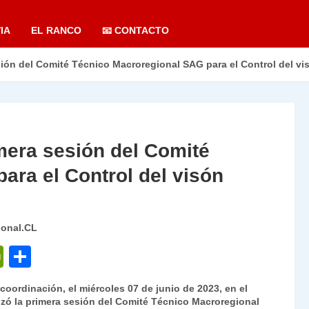
IA
EL RANCO
📧 CONTACTO
esión del Comité Técnico Macroregional SAG para el Control del vi
imera sesión del Comité
ara el Control del visón
ional.CL
P
C
ri
o
a coordinación, el miércoles 07 de junio de 2023, en el
nt
m
lizó la primera sesión del Comité Técnico Macroregional