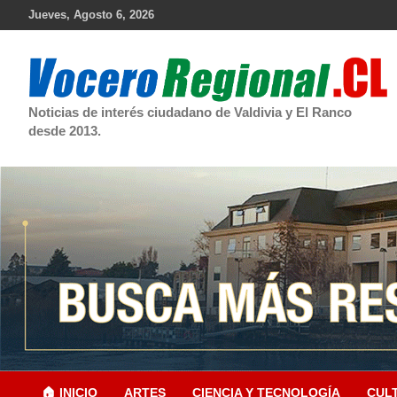
Skip
Jueves, Agosto 6, 2026
to
content
Noticias de interés ciudadano de Valdivia y El Ranco
desde 2013.
🏠 INICIO
ARTES
CIENCIA Y TECNOLOGÍA
CUL