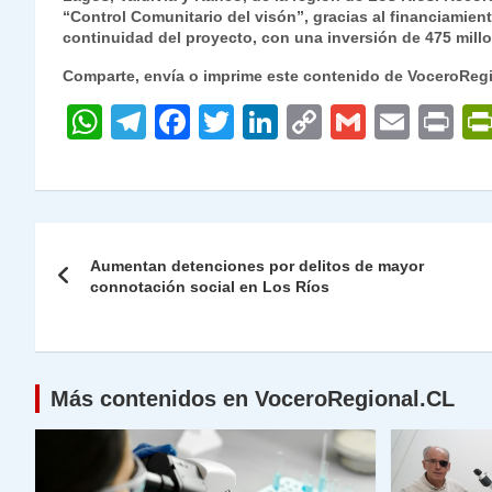
“Control Comunitario del visón”, gracias al financiamien
continuidad del proyecto, con una inversión de 475 millo
Comparte, envía o imprime este contenido de VoceroReg
W
T
F
T
Li
C
G
E
P
h
el
a
w
n
o
m
m
ri
at
e
c
itt
k
p
ai
ai
nt
s
gr
e
er
e
y
l
l
Navegación
A
a
b
dI
Li
Aumentan detenciones por delitos de mayor
de
connotación social en Los Ríos
p
m
o
n
n
p
o
k
entradas
k
Más contenidos en VoceroRegional.CL