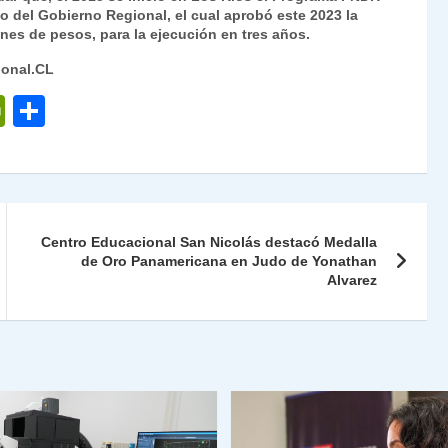
to del Gobierno Regional, el cual aprobó este 2023 la
nes de pesos, para la ejecución en tres años.
ional.CL
P
C
ri
o
nt
m
Fr
p
ie
ar
Centro Educacional San Nicolás destacó Medalla
n
tir
de Oro Panamericana en Judo de Yonathan
Alvarez
dl
y