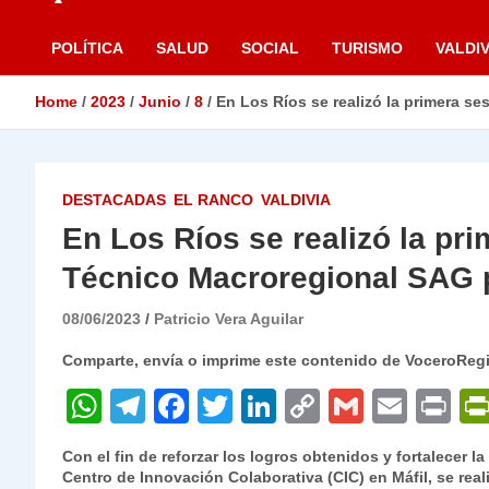
POLÍTICA
SALUD
SOCIAL
TURISMO
VALDIV
Home
2023
Junio
8
En Los Ríos se realizó la primera s
DESTACADAS
EL RANCO
VALDIVIA
En Los Ríos se realizó la pr
Técnico Macroregional SAG p
08/06/2023
Patricio Vera Aguilar
Comparte, envía o imprime este contenido de VoceroReg
W
T
F
T
Li
C
G
E
P
h
el
a
w
n
o
m
m
ri
Con el fin de reforzar los logros obtenidos y fortalecer l
at
e
c
itt
k
p
ai
ai
nt
Centro de Innovación Colaborativa (CIC) en Máfil, se rea