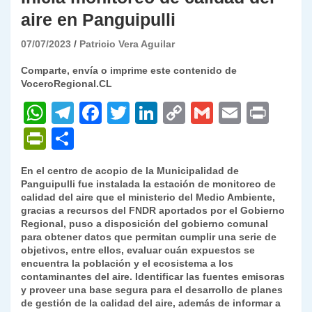
aire en Panguipulli
07/07/2023
Patricio Vera Aguilar
Comparte, envía o imprime este contenido de
VoceroRegional.CL
W
T
F
T
Li
C
G
E
P
h
el
a
w
n
o
m
m
ri
P
C
at
e
c
itt
k
p
ai
ai
nt
ri
o
En el centro de acopio de la Municipalidad de
s
gr
e
er
e
y
l
l
nt
m
Panguipulli fue instalada la estación de monitoreo de
A
a
b
dI
Li
calidad del aire que el ministerio del Medio Ambiente,
Fr
p
gracias a recursos del FNDR aportados por el Gobierno
p
m
o
n
n
ie
ar
Regional, puso a disposición del gobierno comunal
para obtener datos que permitan cumplir una serie de
p
o
k
n
tir
objetivos, entre ellos, evaluar cuán expuestos se
k
encuentra la población y el ecosistema a los
dl
contaminantes del aire. Identificar las fuentes emisoras
y
y proveer una base segura para el desarrollo de planes
de gestión de la calidad del aire, además de informar a