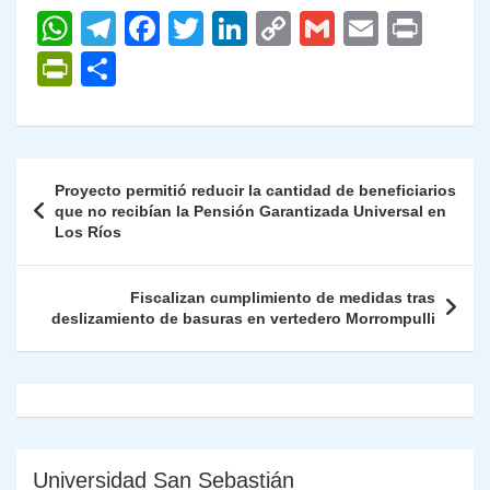
W
T
F
T
Li
C
G
E
P
h
el
a
w
n
o
m
m
ri
P
C
at
e
c
itt
k
p
ai
ai
nt
ri
o
s
gr
e
er
e
y
l
l
nt
m
A
a
b
dI
Li
Fr
p
Navegación
Proyecto permitió reducir la cantidad de beneficiarios
p
m
o
n
n
ie
ar
de
que no recibían la Pensión Garantizada Universal en
p
o
k
Los Ríos
n
tir
entradas
k
dl
Fiscalizan cumplimiento de medidas tras
y
deslizamiento de basuras en vertedero Morrompulli
Universidad San Sebastián