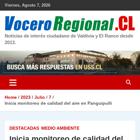
Skip
Viernes, Agosto 7, 2026
to
content
Noticias de interés ciudadano de Valdivia y El Ranco desde
2013.
Home
2023
Julio
7
Inicia monitoreo de calidad del aire en Panguipulli
DESTACADAS
MEDIO AMBIENTE
Inicia monitoreo de calidad del