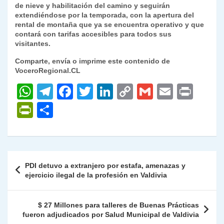
de nieve y habilitación del camino y seguirán
extendiéndose por la temporada, con la apertura del
rental de montaña que ya se encuentra operativo y que
contará con tarifas accesibles para todos sus
visitantes.
Comparte, envía o imprime este contenido de
VoceroRegional.CL
W
T
F
T
Li
C
G
E
P
h
el
a
w
n
o
m
m
ri
P
C
at
e
c
itt
k
p
ai
ai
nt
ri
o
s
gr
e
er
e
y
l
l
nt
m
A
a
b
dI
Li
Fr
p
Navegación
PDI detuvo a extranjero por estafa, amenazas y
p
m
o
n
n
ie
ar
de
ejercicio ilegal de la profesión en Valdivia
p
o
k
n
tir
entradas
k
dl
$ 27 Millones para talleres de Buenas Prácticas
fueron adjudicados por Salud Municipal de Valdivia
y