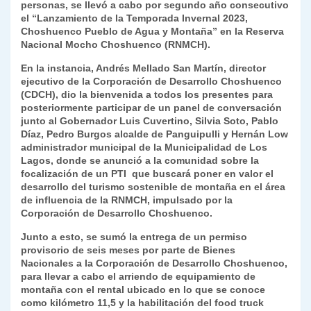
p
m
o
n
n
ie
ar
personas, se llevó a cabo por segundo año consecutivo
el “Lanzamiento de la Temporada Invernal 2023,
p
o
k
n
tir
Choshuenco Pueblo de Agua y Montaña” en la Reserva
k
Nacional Mocho Choshuenco (RNMCH).
dl
En la instancia, Andrés Mellado San Martín, director
y
ejecutivo de la Corporación de Desarrollo Choshuenco
(CDCH), dio la bienvenida a todos los presentes para
posteriormente participar de un panel de conversación
junto al Gobernador Luis Cuvertino, Silvia Soto, Pablo
Díaz, Pedro Burgos alcalde de Panguipulli y Hernán Low
administrador municipal de la Municipalidad de Los
Lagos, donde se anunció a la comunidad sobre la
focalización de un PTI que buscará poner en valor el
desarrollo del turismo sostenible de montaña en el área
de influencia de la RNMCH, impulsado por la
Corporación de Desarrollo Choshuenco.
Junto a esto, se sumó la entrega de un permiso
provisorio de seis meses por parte de Bienes
Nacionales a la Corporación de Desarrollo Choshuenco,
para llevar a cabo el arriendo de equipamiento de
montaña con el rental ubicado en lo que se conoce
como kilómetro 11,5 y la habilitación del food truck