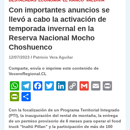
DESTACADAS
ECONOMÍA
EL RANCO
VALDIVIA
Con importantes anuncios se
llevó a cabo la activación de
temporada invernal en la
Reserva Nacional Mocho
Choshuenco
12/07/2023
Patricio Vera Aguilar
Comparte, envía o imprime este contenido de
VoceroRegional.CL
W
T
F
T
Li
C
G
E
P
h
el
a
w
n
o
m
m
ri
P
C
at
e
c
itt
k
p
ai
ai
nt
ri
o
Con la focalización de un Programa Territorial Integrado
s
gr
e
er
e
y
l
l
nt
m
(PTI), la inauguración del rental de montaña, la entrega
A
a
b
dI
Li
de un permiso provisorio de 6 meses para operar el food
Fr
p
truck “Inaltü Pillan” y la participación de más de 100