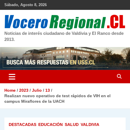
Skip
Sábado, Agosto 8, 2026
to
content
Noticias de interés ciudadano de Valdivia y El Ranco desde
2013.
Home
2023
Julio
13
Realizan nuevo operativo de test rápidos de VIH en el
campus Miraflores de la UACH
DESTACADAS
EDUCACIÓN
SALUD
VALDIVIA