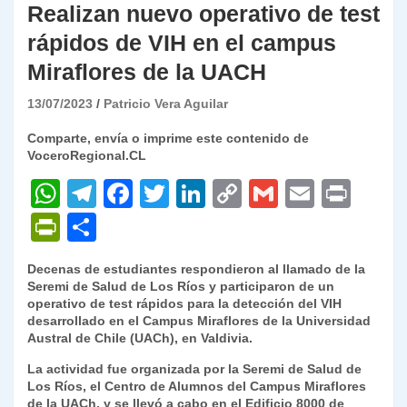
Realizan nuevo operativo de test
rápidos de VIH en el campus
Miraflores de la UACH
13/07/2023
Patricio Vera Aguilar
Comparte, envía o imprime este contenido de
VoceroRegional.CL
W
T
F
T
Li
C
G
E
P
h
el
a
w
n
o
m
m
ri
P
C
at
e
c
itt
k
p
ai
ai
nt
ri
o
Decenas de estudiantes respondieron al llamado de la
s
gr
e
er
e
y
l
l
nt
m
Seremi de Salud de Los Ríos y participaron de un
A
a
b
dI
Li
operativo de test rápidos para la detección del VIH
Fr
p
desarrollado en el Campus Miraflores de la Universidad
p
m
o
n
n
ie
ar
Austral de Chile (UACh), en Valdivia.
p
o
k
n
tir
La actividad fue organizada por la Seremi de Salud de
Los Ríos, el Centro de Alumnos del Campus Miraflores
k
dl
de la UACh, y se llevó a cabo en el Edificio 8000 de