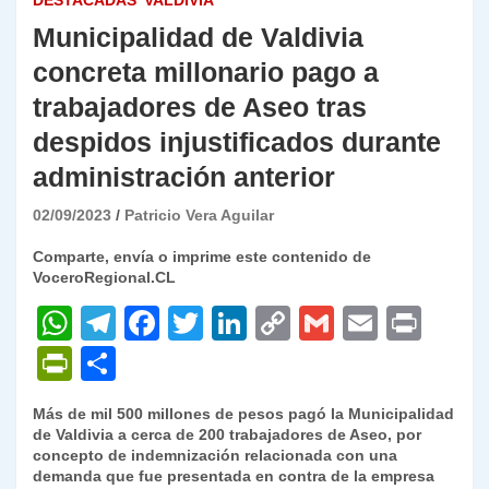
DESTACADAS
VALDIVIA
Municipalidad de Valdivia
concreta millonario pago a
trabajadores de Aseo tras
despidos injustificados durante
administración anterior
02/09/2023
Patricio Vera Aguilar
Comparte, envía o imprime este contenido de
VoceroRegional.CL
W
T
F
T
Li
C
G
E
P
h
el
a
w
n
o
m
m
ri
P
C
at
e
c
itt
k
p
ai
ai
nt
ri
o
Más de mil 500 millones de pesos pagó la Municipalidad
s
gr
e
er
e
y
l
l
nt
m
de Valdivia a cerca de 200 trabajadores de Aseo, por
A
a
b
dI
Li
concepto de indemnización relacionada con una
Fr
p
demanda que fue presentada en contra de la empresa