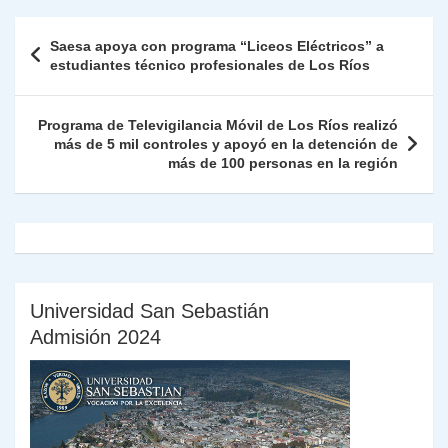
A
a
b
dI
Li
Fr
p
Navegación
Saesa apoya con programa “Liceos Eléctricos” a
p
m
o
n
n
ie
ar
de
estudiantes técnico profesionales de Los Ríos
p
o
k
n
tir
entradas
k
dl
Programa de Televigilancia Móvil de Los Ríos realizó
más de 5 mil controles y apoyó en la detención de
y
más de 100 personas en la región
Universidad San Sebastián
Admisión 2024