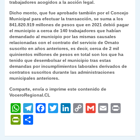
trabajadores acogidos a la acción legal.
Dicho monto, que fue aprobado también por el Concejo
Municipal para efectuar la transacción, se suma a los
841.820.919 millones de pesos que en 2021 debió pagar
el municipio a cerca de 140 trabajadores que habían
demandado al municipio por las mismas causales
relacionadas con el contrato del servicio de Ornato
suscrito en años anteriores, es decir, cerca de 2 mil
quinientos millones de pesos en total son los que ha
tenido que desembolsar el municipio tras estas
demandas por incumplimientos laborales derivados de
contratos suscritos durante las administraciones
municipales anteriores.
Comparte, envía o imprime este contenido de
VoceroRegional.CL
W
T
F
T
Li
C
G
E
P
h
el
a
w
n
o
m
m
ri
P
C
at
e
c
itt
k
p
ai
ai
nt
ri
o
s
gr
e
er
e
y
l
l
nt
m