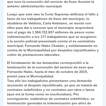
p
m
o
n
n
ie
ar
que tuvo la concesión del servicio de Aseo durante la
anterior administración municipal.
p
o
k
n
tir
Luego que este mes la Corte Suprema ratificara el fallo a
k
dl
favor de los trabajadores de Aseo del municipio, la
alcaldesa de Valdivia, Carla Amtmann, se reunió con
y
ellos para dar a conocer que el municipio responderá
con el pago de 1.584.722.837 millones de pesos como
indemnización a los 177 trabajadores que se acogieron
a la acción judicial presentada contra el ex contratista
municipal, Fernando Hales Chabán, y solidariamente en
contra de la Municipalidad por despidos injustificados y
cobro de prestaciones laborales.
El fundamento de las demandas correspondió a la
terminación de la concesión del servicio de aseo que
Fernando Hales, hasta el mes de octubre de 2019,
prestó para la Municipalidad.
Tras ello los trabajadores presentaron una demanda
acusando el despido injustificado, ya que se trataría de
contratos indefinidos y no contratos por obra o faena
(que era la forma como se escrituraban). Por
consiguiente, tratándose de contratos indefinidos, su
terminación generaba la indemnización por años de